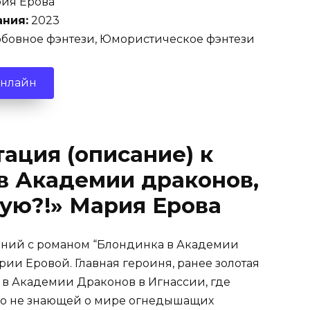
ия Ерова
ания:
2023
бовное фэнтези, Юмористическое фэнтези
онлайн
ация (описание) к
в Академии драконов,
кую?!» Мария Ерова
ений с романом “Блондинка в Академии
рии Еровой. Главная героиня, ранее золотая
 в Академии Драконов в Игнассии, где
его не знающей о мире огнедышащих