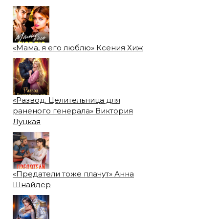
«Мама, я его люблю» Ксения Хиж
«Развод. Целительница для
раненого генерала» Виктория
Луцкая
«Предатели тоже плачут» Анна
Шнайдер