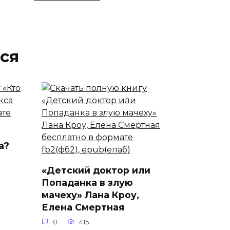
ся
а?
«Детский доктор или
Попаданка в злую
мачеху» Лана Кроу,
Елена Смертная
0
415