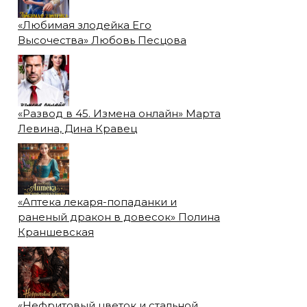
«Любимая злодейка Его
Высочества» Любовь Песцова
«Развод в 45. Измена онлайн» Марта
Левина, Дина Кравец
«Аптека лекаря-попаданки и
раненый дракон в довесок» Полина
Краншевская
«Нефритовый цветок и стальной