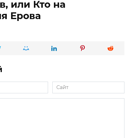
, или Кто на
я Ерова
й
Сайт