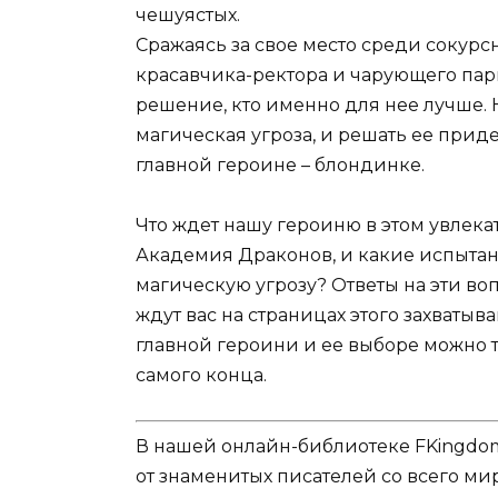
чешуястых.
Сражаясь за свое место среди сокур
красавчика-ректора и чарующего пар
решение, кто именно для нее лучше. 
магическая угроза, и решать ее прид
главной героине – блондинке.
Что ждет нашу героиню в этом увлек
Академия Драконов, и какие испытан
магическую угрозу? Ответы на эти в
ждут вас на страницах этого захваты
главной героини и ее выборе можно т
самого конца.
В нашей онлайн-библиотеке FKingdom
от знаменитых писателей со всего ми