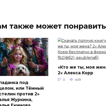
ам также может понравить
«Кто же ты, моя жен
2» Алекса Корр
0
409
паданка под
целом, или Тёмный
стелин против 2»
алья Журкина,
алья Екимова