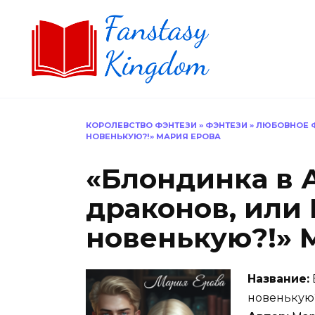
Перейти
к
содержанию
КОРОЛЕВСТВО ФЭНТЕЗИ
»
ФЭНТЕЗИ
»
ЛЮБОВНОЕ 
НОВЕНЬКУЮ?!» МАРИЯ ЕРОВА
«Блондинка в 
драконов, или 
новенькую?!» 
Название:
новенькую