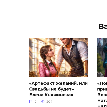
В
«Артефакт желаний, или
«По
Свадьбы не будет»
при
Елена Княжинская
Вла
Нат
0
204
Нат