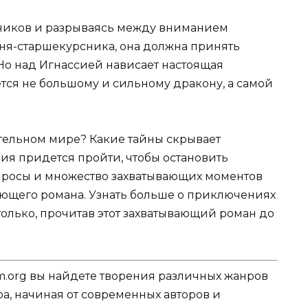
сников и разрываясь между вниманием
ня-старшекурсника, она должна принять
Но над Игнассией нависает настоящая
ется не большому и сильному дракону, а самой
ательном мире? Какие тайны скрывает
ия придется пройти, чтобы остановить
опросы и множество захватывающих моментов
вающего романа. Узнать больше о приключениях
олько, прочитав этот захватывающий роман до
.org вы найдете творения различных жанров
ра, начиная от современных авторов и