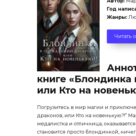
Автор:
Мар
Год напис
Жанры:
Лю
Читать 
Аннот
книге «Блондинка 
или Кто на новень
Погрузитесь в мир магии и приключ
драконов, или Кто на новенькую?!” Ма
медалистка и отличница, оказывается
становится просто блондинкой, нич