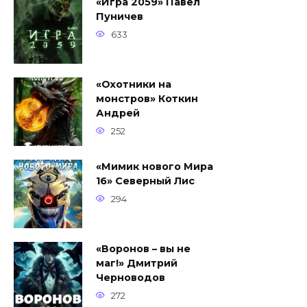
«Игра 2059» Павел
Пуничев
633
«Охотники на
монстров» Коткин
Андрей
252
«Мимик нового Мира
16» Северный Лис
294
«Воронов – вы не
маг!» Дмитрий
Черноводов
272