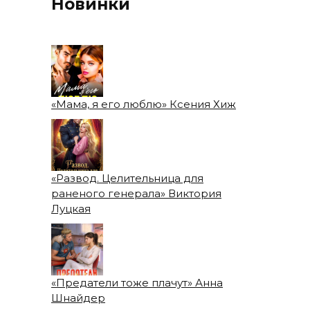
Новинки
«Мама, я его люблю» Ксения Хиж
«Развод. Целительница для
раненого генерала» Виктория
Луцкая
«Предатели тоже плачут» Анна
Шнайдер