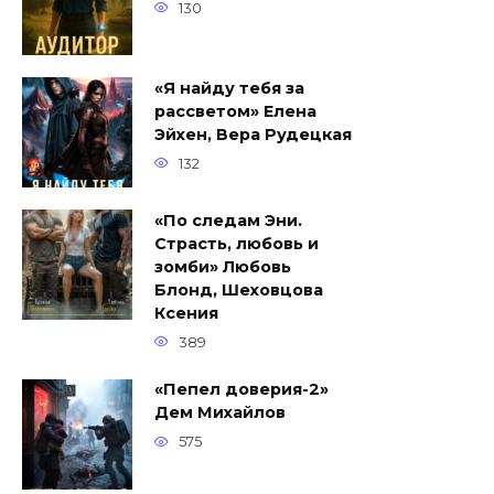
130
«Я найду тебя за
рассветом» Елена
Эйхен, Вера Рудецкая
132
«По следам Эни.
Страсть, любовь и
зомби» Любовь
Блонд, Шеховцова
Ксения
389
«Пепел доверия-2»
Дем Михайлов
575