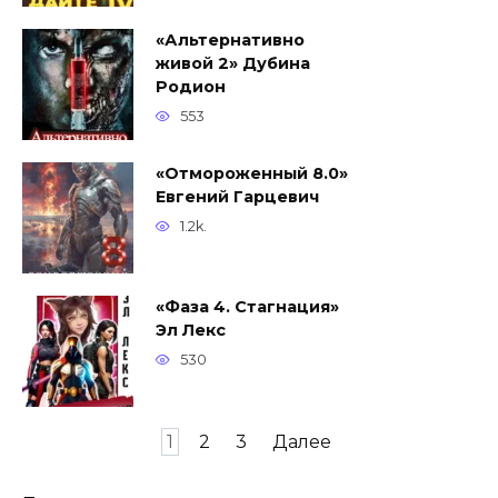
«Альтернативно
живой 2» Дубина
Родион
553
«Отмороженный 8.0»
Евгений Гарцевич
1.2k.
«Фаза 4. Стагнация»
Эл Лекс
530
Навигация
1
2
3
Далее
по
записям