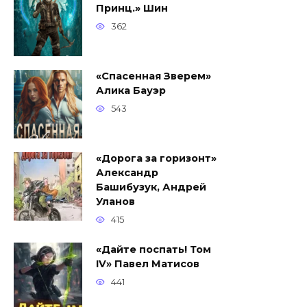
Принц.» Шин
362
«Спасенная Зверем»
Алика Бауэр
543
«Дорога за горизонт»
Александр
Башибузук, Андрей
Уланов
415
«Дайте поспать! Том
IV» Павел Матисов
441