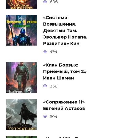
606
«Система
Возвышения.
Девятый Том.
Эвольвер II этапа.
Развитие» Кин
494
«Клан Борзых:
Приёмыш, том 2»
Иван Шаман
338
«Сопряжение 11»
Евгений Астахов
504