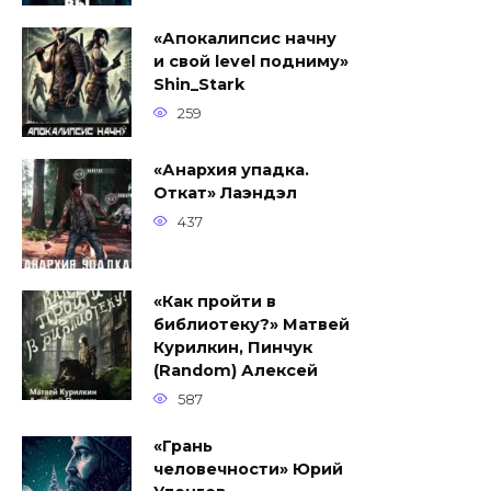
«Апокалипсис начну
и свой level подниму»
Shin_Stark
259
«Анархия упадка.
Откат» Лаэндэл
437
«Как пройти в
библиотеку?» Матвей
Курилкин, Пинчук
(Random) Алексей
587
«Грань
человечности» Юрий