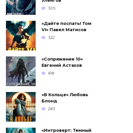
Уленгов
305
«Дайте поспать! Том
VI» Павел Матисов
322
«Сопряжение 10»
Евгений Астахов
618
«В Кольце» Любовь
Блонд
283
«Интроверт: Темный