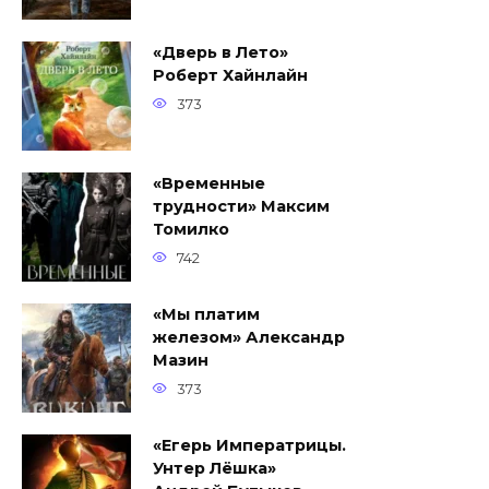
«Дверь в Лето»
Роберт Хайнлайн
373
«Временные
трудности» Максим
Томилко
742
«Мы платим
железом» Александр
Мазин
373
«Егерь Императрицы.
Унтер Лёшка»