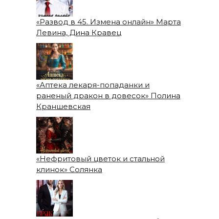
«Развод в 45. Измена онлайн» Марта
Левина, Дина Кравец
«Аптека лекаря-попаданки и
раненый дракон в довесок» Полина
Краншевская
«Нефритовый цветок и стальной
клинок» Солянка