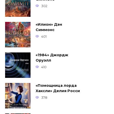
302
«Илион» Дэн
Симмонс
401
«1984» Джордж
Оруэлл
410
«Помощница лорда
Хаксли» Делия Росси
378