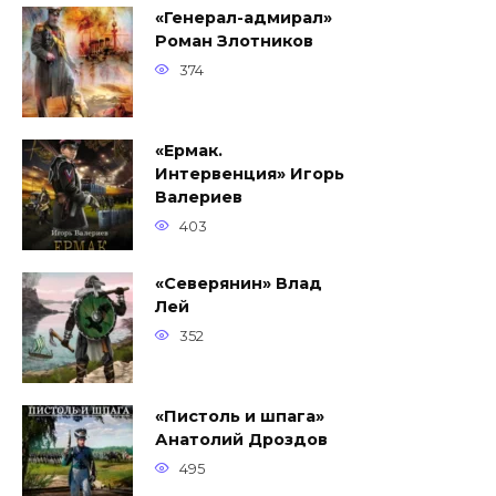
«Генерал-адмирал»
Роман Злотников
374
«Ермак.
Интервенция» Игорь
Валериев
403
«Северянин» Влад
Лей
352
«Пистоль и шпага»
Анатолий Дроздов
495