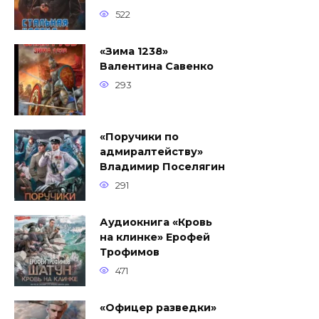
522
«Зима 1238»
Валентина Савенко
293
«Поручики по
адмиралтейству»
Владимир Поселягин
291
Аудиокнига «Кровь
на клинке» Ерофей
Трофимов
471
«Офицер разведки»