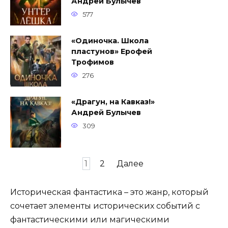
Андрей Булычев
577
«Одиночка. Школа
пластунов» Ерофей
Трофимов
276
«Драгун, на Кавказ!»
Андрей Булычев
309
Навигация
1
2
Далее
по
записям
Историческая фантастика – это жанр, который
сочетает элементы исторических событий с
фантастическими или магическими