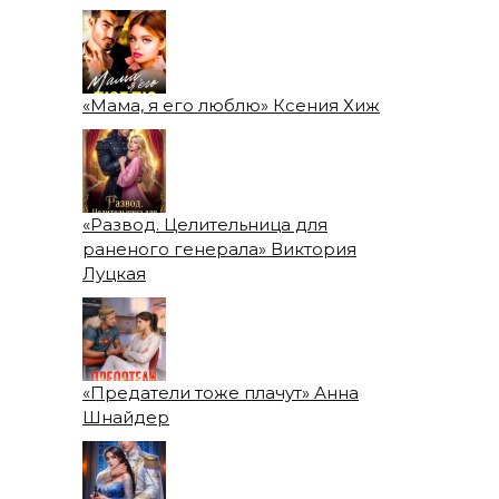
«Мама, я его люблю» Ксения Хиж
«Развод. Целительница для
раненого генерала» Виктория
Луцкая
«Предатели тоже плачут» Анна
Шнайдер