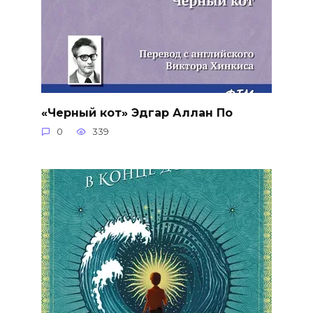
«Черный кот» Эдгар Аллан По
0
339