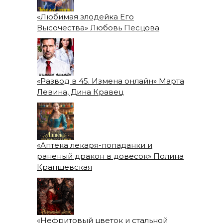
«Любимая злодейка Его
Высочества» Любовь Песцова
«Развод в 45. Измена онлайн» Марта
Левина, Дина Кравец
«Аптека лекаря-попаданки и
раненый дракон в довесок» Полина
Краншевская
«Нефритовый цветок и стальной