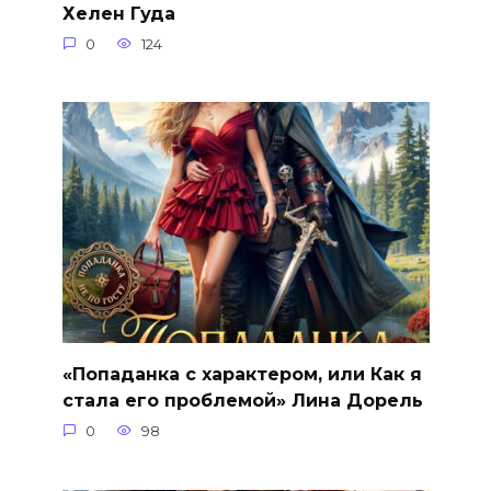
Хелен Гуда
0
124
«Попаданка с характером, или Как я
стала его проблемой» Лина Дорель
0
98