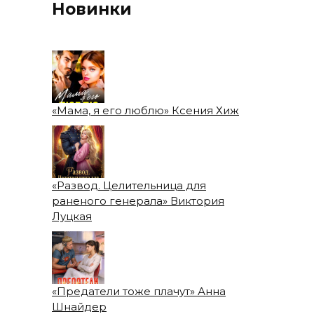
Новинки
«Мама, я его люблю» Ксения Хиж
«Развод. Целительница для
раненого генерала» Виктория
Луцкая
«Предатели тоже плачут» Анна
Шнайдер