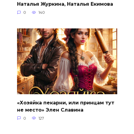
Наталья Журкина, Наталья Екимова
0
140
«Хозяйка пекарни, или принцам тут
не место» Элен Славина
0
127