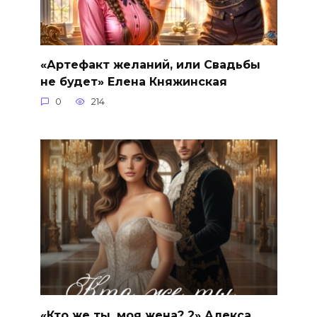
«Артефакт желаний, или Свадьбы
не будет» Елена Княжинская
0
214
«Кто же ты, моя жена? 2» Алекса