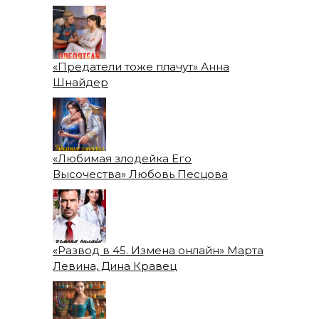
«Предатели тоже плачут» Анна
Шнайдер
«Любимая злодейка Его
Высочества» Любовь Песцова
«Развод в 45. Измена онлайн» Марта
Левина, Дина Кравец