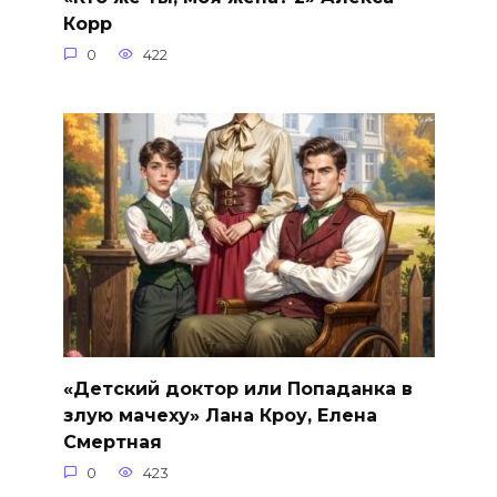
Корр
0
422
«Детский доктор или Попаданка в
злую мачеху» Лана Кроу, Елена
Смертная
0
423