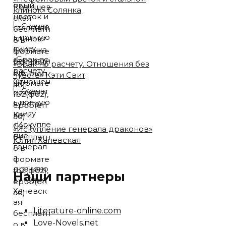
клинок» Солянка
«Брак по расчету. Отношения без
чувств» Кэти Свит
«Искупление генерала драконов»
Юлия Ханевская
Наши партнеры
Literature-online.com
Love-Novels.net