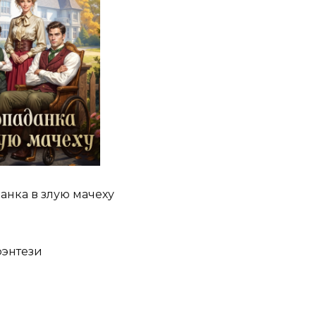
анка в злую мачеху
фэнтези