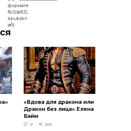
ся
ка»
«Вдова для дракона или
Дракон без лица» Елена
Байм
0
240