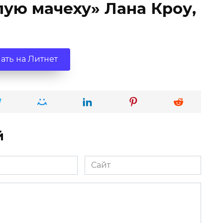
лую мачеху» Лана Кроу,
ать на Литнет
й
Сайт