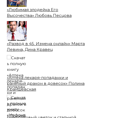
«Любимая злодейка Его
Высочества» Любовь Песцова
«Развод в 45. Измена онлайн» Марта
Левина, Дина Кравец
«Аптека лекаря-попаданки и
раненый дракон в довесок» Полина
Краншевская
«Нефритовый цветок и стальной