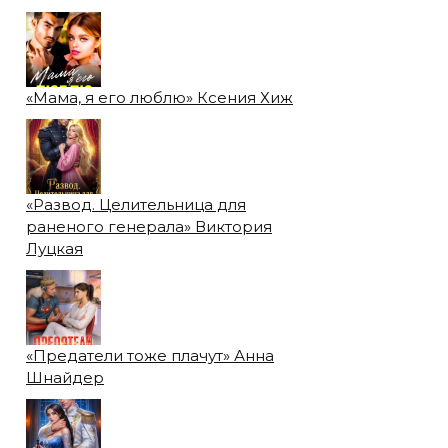
«Мама, я его люблю» Ксения Хиж
«Развод. Целительница для
раненого генерала» Виктория
Луцкая
«Предатели тоже плачут» Анна
Шнайдер