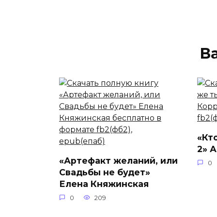
В
«Кт
2» 
«Артефакт желаний, или
0
Свадьбы не будет»
Елена Княжинская
0
209