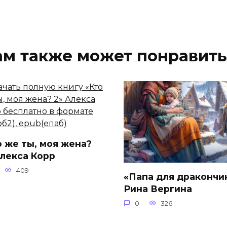
ам также может понравить
о же ты, моя жена?
Алекса Корр
409
«Папа для дракончи
Рина Вергина
0
326