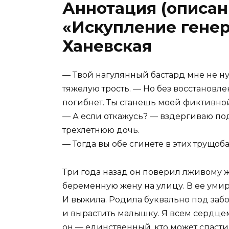
Аннотация (описан
«Искупление гене
Ханевская
— Твой нагулянный бастард мне не ну
тяжелую трость. — Но без восстановл
погибнет. Ты станешь моей фиктивно
— А если откажусь? — вздергиваю по
трехлетнюю дочь.
— Тогда вы обе сгинете в этих трущоба
Три года назад он поверил лживому 
беременную жену на улицу. В ее умир
И выжила. Родила буквально под забо
и вырастить малышку. Я всем сердцем
он — единственный, кто может спаст