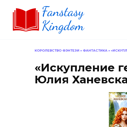
Перейти
к
содержанию
КОРОЛЕВСТВО ФЭНТЕЗИ
»
ФАНТАСТИКА
»
«ИСКУПЛ
«Искупление г
Юлия Ханевск