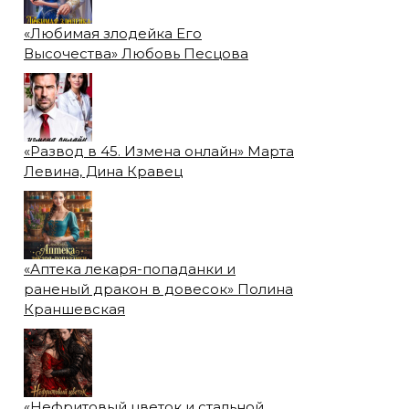
«Любимая злодейка Его
Высочества» Любовь Песцова
«Развод в 45. Измена онлайн» Марта
Левина, Дина Кравец
«Аптека лекаря-попаданки и
раненый дракон в довесок» Полина
Краншевская
«Нефритовый цветок и стальной