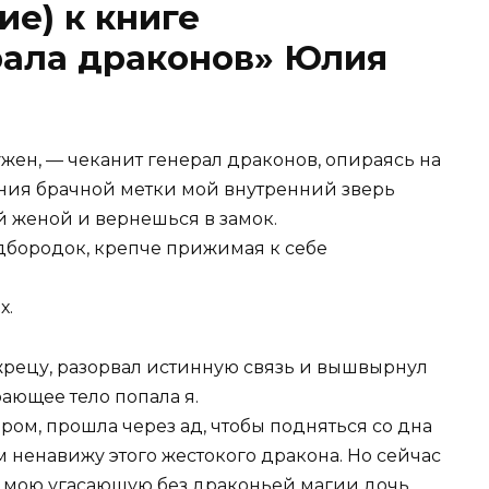
ие) к книге
рала драконов» Юлия
жен, — чеканит генерал драконов, опираясь на
ения брачной метки мой внутренний зверь
й женой и вернешься в замок.
дбородок, крепче прижимая к себе
х.
жрецу, разорвал истинную связь и вышвырнул
ающее тело попала я.
ром, прошла через ад, чтобы подняться со дна
 ненавижу этого жестокого дракона. Но сейчас
и мою угасающую без драконьей магии дочь.