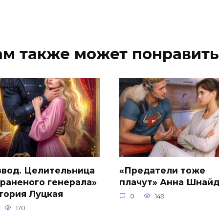
ам также может понравить
звод. Целительница
«Предатели тоже
 раненого генерала»
плачут» Анна Шнай
тория Луцкая
0
149
170