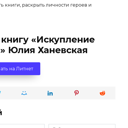
ть книги, раскрыть личности героев и
 книгу «Искупление
в» Юлия Ханевская
ать на Литнет
й
Сайт