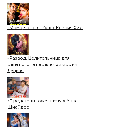
«Мама, я его люблю» Ксения Хиж
«Развод. Целительница для
раненого генерала» Виктория
Луцкая
«Предатели тоже плачут» Анна
Шнайдер