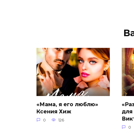
В
«Мама, я его люблю»
«Ра
Ксения Хиж
для
Вик
0
126
0