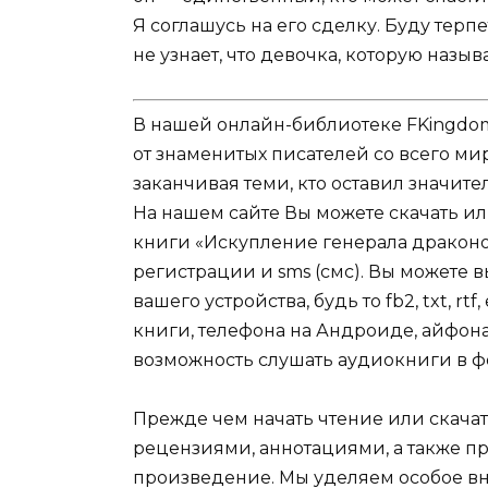
Я соглашусь на его сделку. Буду терп
не узнает, что девочка, которую назы
В нашей онлайн-библиотеке FKingdom
от знаменитых писателей со всего ми
заканчивая теми, кто оставил значит
На нашем сайте Вы можете скачать и
книги «Искупление генерала драконо
регистрации и sms (смс). Вы можете
вашего устройства, будь то fb2, txt, r
книги, телефона на Андроиде, айфона,
возможность слушать аудиокниги в ф
Прежде чем начать чтение или скачат
рецензиями, аннотациями, а также пр
произведение. Мы уделяем особое вн