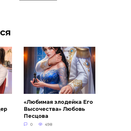
ся
«Любимая злодейка Его
дер
Высочества» Любовь
Песцова
0
498