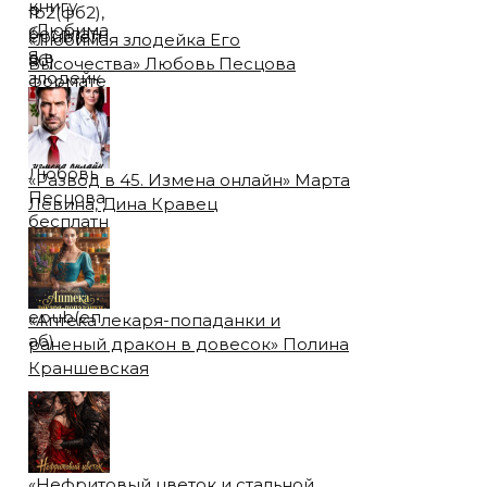
«Любимая злодейка Его
Высочества» Любовь Песцова
«Развод в 45. Измена онлайн» Марта
Левина, Дина Кравец
«Аптека лекаря-попаданки и
раненый дракон в довесок» Полина
Краншевская
«Нефритовый цветок и стальной