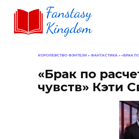
Перейти
к
содержанию
КОРОЛЕВСТВО ФЭНТЕЗИ
»
ФАНТАСТИКА
»
«БРАК П
«Брак по расче
чувств» Кэти С