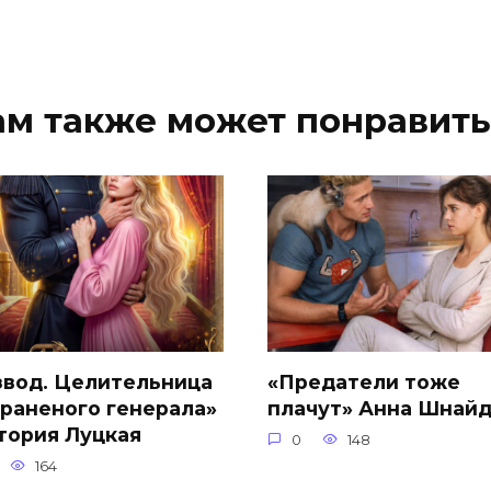
ам также может понравить
звод. Целительница
«Предатели тоже
 раненого генерала»
плачут» Анна Шнай
тория Луцкая
0
148
164