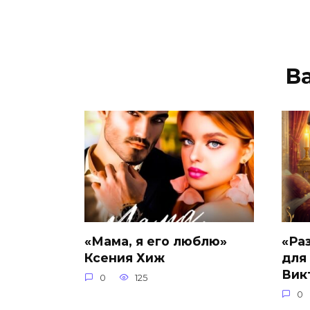
В
«Мама, я его люблю»
«Ра
Ксения Хиж
для
Вик
0
125
0