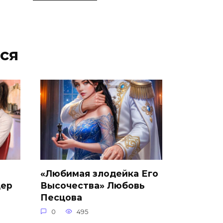
ся
«Любимая злодейка Его
дер
Высочества» Любовь
Песцова
0
495