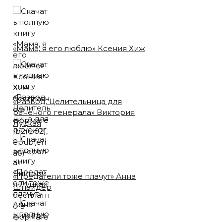
«Мама, я его люблю» Ксения Хиж
«Развод. Целительница для
раненого генерала» Виктория
Луцкая
«Предатели тоже плачут» Анна
Шнайдер