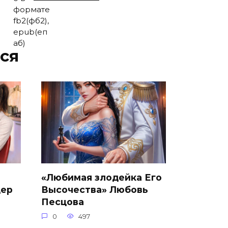
ся
«Любимая злодейка Его
дер
Высочества» Любовь
Песцова
0
497