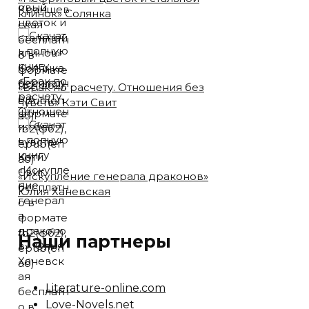
клинок» Солянка
«Брак по расчету. Отношения без
чувств» Кэти Свит
«Искупление генерала драконов»
Юлия Ханевская
Наши партнеры
Literature-online.com
Love-Novels.net