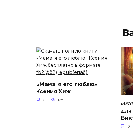
В
«Мама, я его люблю»
Ксения Хиж
0
125
«Ра
для
Вик
0