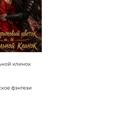
ьной клинок
ское фэнтези