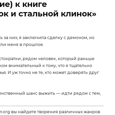
ие) к книге
к и стальной клинок»
 за них, я заключила сделку с демоном, но
ули меня в прошлое.
истократки, рядом человек, который раньше
ом внимательный к тому, что я тщательно
я. И уж точно не те, кто может доверять друг
единственный шанс выжить — идти рядом с тем,
.org вы найдете творения различных жанров