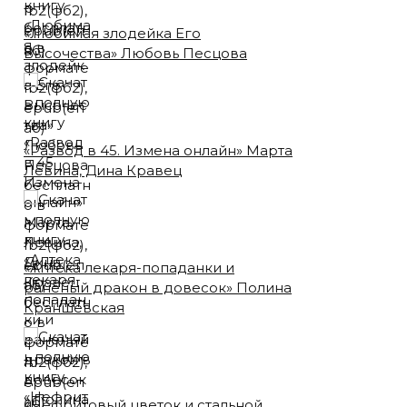
«Любимая злодейка Его
Высочества» Любовь Песцова
«Развод в 45. Измена онлайн» Марта
Левина, Дина Кравец
«Аптека лекаря-попаданки и
раненый дракон в довесок» Полина
Краншевская
«Нефритовый цветок и стальной