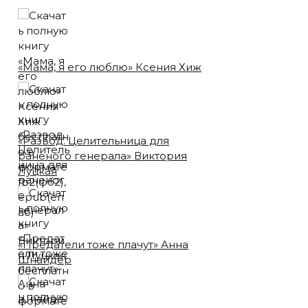
«Мама, я его люблю» Ксения Хиж
«Развод. Целительница для
раненого генерала» Виктория
Луцкая
«Предатели тоже плачут» Анна
Шнайдер