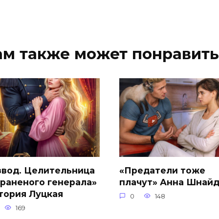
ам также может понравить
звод. Целительница
«Предатели тоже
 раненого генерала»
плачут» Анна Шнай
тория Луцкая
0
148
169