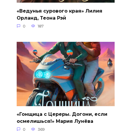
«Ведунья сурового края» Лилия
Орланд, Теона Рэй
0
187
«Гонщица с Цереры. Догони, если
осмелишься!» Мария Лунёва
0
369