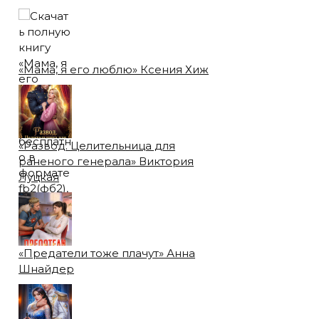
«Мама, я его люблю» Ксения Хиж
«Развод. Целительница для
раненого генерала» Виктория
Луцкая
«Предатели тоже плачут» Анна
Шнайдер