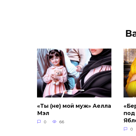
В
«Ты (не) мой муж» Аелла
«Бе
Мэл
под
Ябл
0
66
0