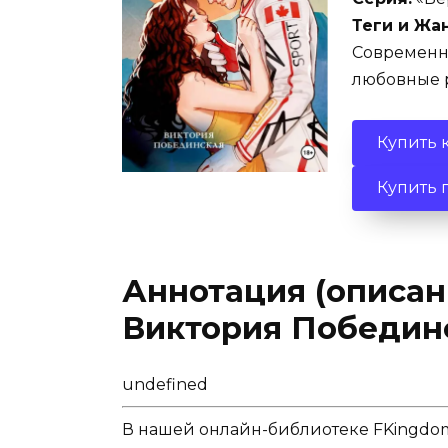
Теги и Жан
Современн
любовные 
Купить 
Купить 
Аннотация (описан
Виктория Победин
undefined
В нашей онлайн-библиотеке FKingdom