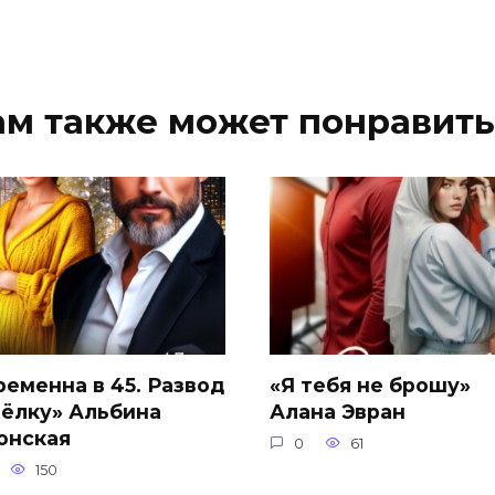
ам также может понравить
ременна в 45. Развод
«Я тебя не брошу»
 ёлку» Альбина
Алана Эвран
онская
0
61
150