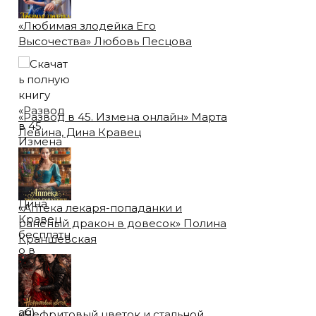
«Любимая злодейка Его
Высочества» Любовь Песцова
«Развод в 45. Измена онлайн» Марта
Левина, Дина Кравец
«Аптека лекаря-попаданки и
раненый дракон в довесок» Полина
Краншевская
«Нефритовый цветок и стальной