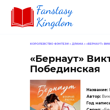
Перейти
к
содержанию
КОРОЛЕВСТВО ФЭНТЕЗИ
»
ДРАМА
»
«БЕРНАУТ» ВИ
«Бернаут» Вик
Побединская
Название:
Автор:
Вик
Год напис
Серия:
«Бе