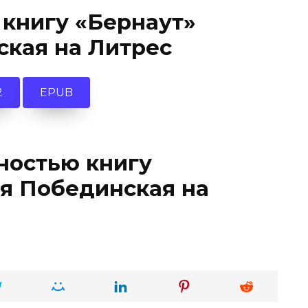
 книгу «Бернаут»
ская на Литрес
2
EPUB
ностью книгу
я Побединская на