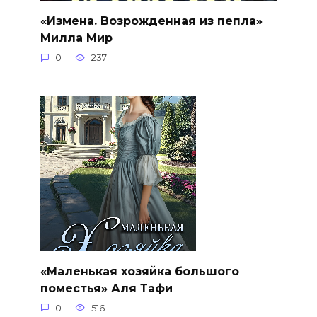
«Измена. Возрожденная из пепла»
Милла Мир
0
237
«Маленькая хозяйка большого
поместья» Аля Тафи
0
516