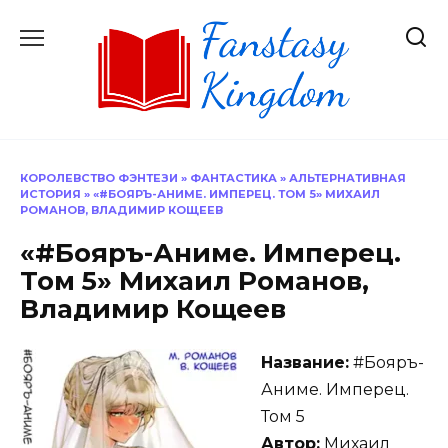
Перейти
к
содержанию
КОРОЛЕВСТВО ФЭНТЕЗИ
»
ФАНТАСТИКА
»
АЛЬТЕРНАТИВНАЯ
ИСТОРИЯ
»
«#БОЯРЪ-АНИМЕ. ИМПЕРЕЦ. ТОМ 5» МИХАИЛ
РОМАНОВ, ВЛАДИМИР КОЩЕЕВ
«#Бояръ-Аниме. Имперец.
Том 5» Михаил Романов,
Владимир Кощеев
Название:
#Бояръ-
Аниме. Имперец.
Том 5
Автор:
Михаил