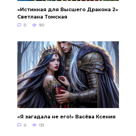
«Истинная для Высшего Дракона 2»
Светлана Томская
0
90
«Я загадала не его!» Васёва Ксения
0
131