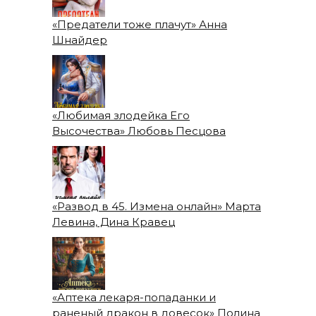
«Предатели тоже плачут» Анна
Шнайдер
«Любимая злодейка Его
Высочества» Любовь Песцова
«Развод в 45. Измена онлайн» Марта
Левина, Дина Кравец
«Аптека лекаря-попаданки и
раненый дракон в довесок» Полина