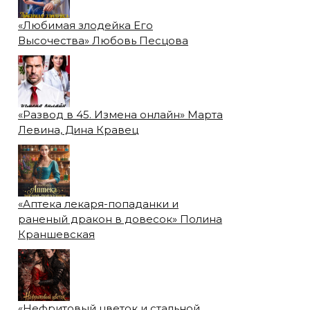
«Любимая злодейка Его
Высочества» Любовь Песцова
«Развод в 45. Измена онлайн» Марта
Левина, Дина Кравец
«Аптека лекаря-попаданки и
раненый дракон в довесок» Полина
Краншевская
«Нефритовый цветок и стальной