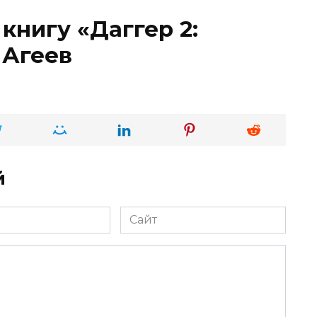
книгу «Даггер 2:
 Агеев
й
Сайт