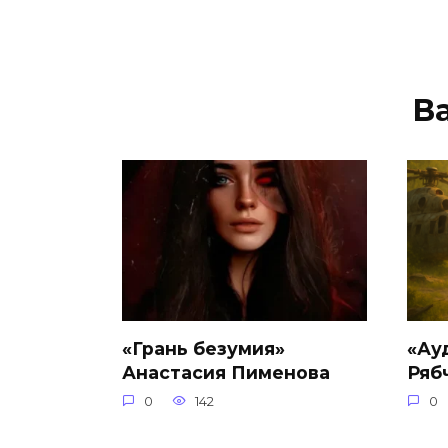
В
«Грань безумия»
«Ау
Анастасия Пименова
Ряб
0
142
0