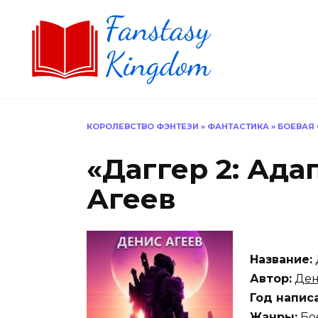
Перейти
к
содержанию
КОРОЛЕВСТВО ФЭНТЕЗИ
»
ФАНТАСТИКА
»
БОЕВАЯ
«Даггер 2: Ад
Агеев
Название:
Автор:
Ден
Год напис
Жанры:
Бое