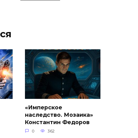
ся
«Имперское
наследство. Мозаика»
Константин Федоров
0
362