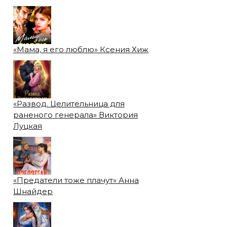
«Мама, я его люблю» Ксения Хиж
«Развод. Целительница для
раненого генерала» Виктория
Луцкая
«Предатели тоже плачут» Анна
Шнайдер