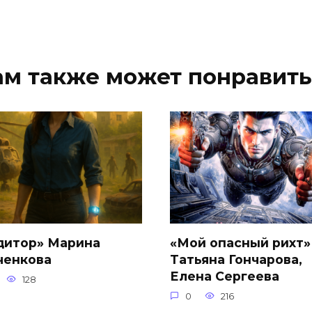
ам также может понравить
дитор» Марина
«Мой опасный рихт»
ченкова
Татьяна Гончарова,
Елена Сергеева
128
0
216