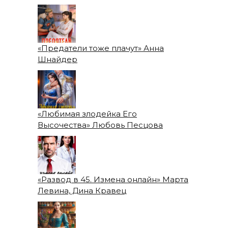
«Предатели тоже плачут» Анна
Шнайдер
«Любимая злодейка Его
Высочества» Любовь Песцова
«Развод в 45. Измена онлайн» Марта
Левина, Дина Кравец