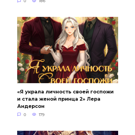
0
186
«Я украла личность своей госпожи
и стала женой принца 2» Лера
Андерсон
0
179