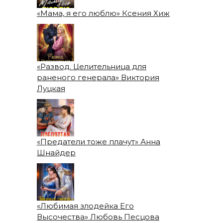
«Мама, я его люблю» Ксения Хиж
«Развод. Целительница для
раненого генерала» Виктория
Луцкая
«Предатели тоже плачут» Анна
Шнайдер
«Любимая злодейка Его
Высочества» Любовь Песцова