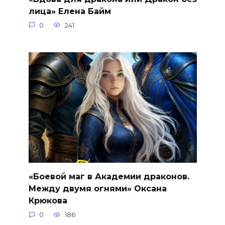
лица» Елена Байм
0
241
«Боевой маг в Академии драконов.
Между двумя огнями» Оксана
Крюкова
0
186