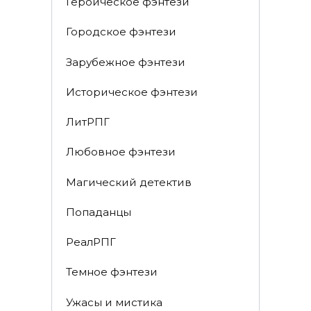
Героическое фэнтези
Городское фэнтези
Зарубежное фэнтези
Историческое фэнтези
ЛитРПГ
Любовное фэнтези
Магический детектив
Попаданцы
РеалРПГ
Темное фэнтези
Ужасы и мистика