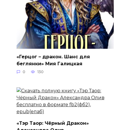
«Герцог – дракон. Шанс для
беглянки» Мия Галицкая
0
130
«Тэр Таор: Чёрный Дракон»