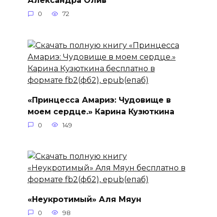
Александра Олив
0
72
«Принцесса Амариэ: Чудовище в
моем сердце.» Карина Кузюткина
0
149
«Неукротимый» Аля Мяун
0
98