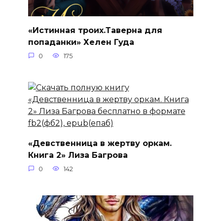
«Истинная троих.Таверна для
попаданки» Хелен Гуда
0
175
«Девственница в жертву оркам.
Книга 2» Лиза Багрова
0
142