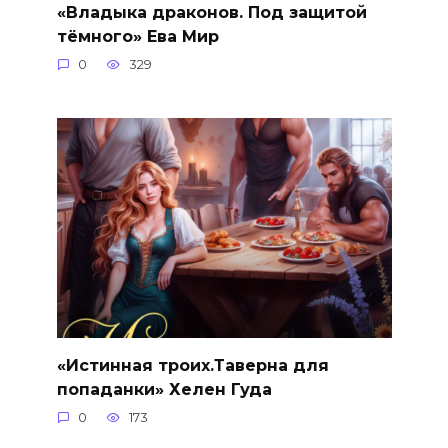
«Владыка драконов. Под защитой
тёмного» Ева Мир
0
329
«Истинная троих.Таверна для
попаданки» Хелен Гуда
0
173