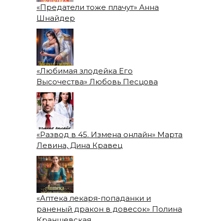
«Предатели тоже плачут» Анна
Шнайдер
«Любимая злодейка Его
Высочества» Любовь Песцова
«Развод в 45. Измена онлайн» Марта
Левина, Дина Кравец
«Аптека лекаря-попаданки и
раненый дракон в довесок» Полина
Краншевская