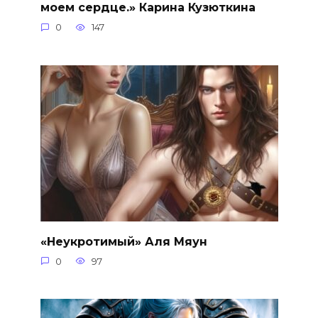
моем сердце.» Карина Кузюткина
0
147
«Неукротимый» Аля Мяун
0
97