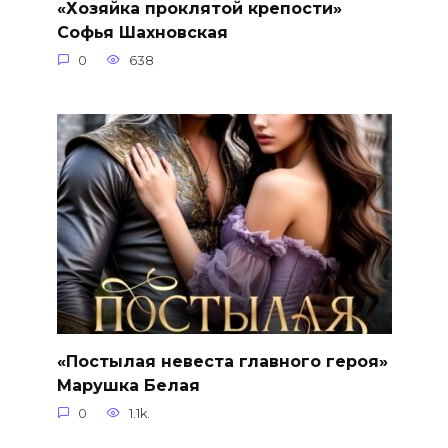
«Хозяйка проклятой крепости»
Софья Шахновская
0
638
«Постылая невеста главного героя»
Марушка Белая
0
1.1k.