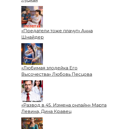
«Предатели тоже плачут» Анна
Шнайдер
«Любимая злодейка Его
Высочества» Любовь Песцова
«Развод в 45. Измена онлайн» Марта
Левина, Дина Кравец