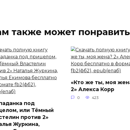
ам также может понравить
«Кто же ты, моя жен
2» Алекса Корр
0
423
паданка под
целом, или Тёмный
стелин против 2»
алья Журкина,