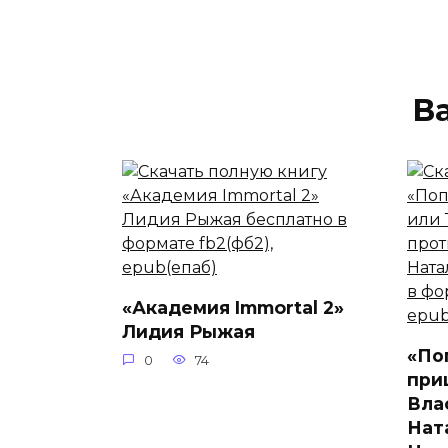
В
«Академия Immortal 2»
Лидия Рыжая
«По
0
74
при
Вла
Нат