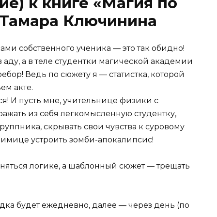
ие) к книге «Магия по
 Тамара Ключинина
ами собственного ученика — это так обидно!
 в аду, а в теле студентки магической академии
ебор! Ведь по сюжету я — статистка, которой
ем акте.
ся! И пусть мне, учительнице физики с
ражать из себя легкомысленную студентку,
уппника, скрывать свои чувства к суровому
юбимице устроить зомби-апокалипсис!
няться логике, а шаблонный сюжет — трещать
ка будет ежедневно, далее — через день (по