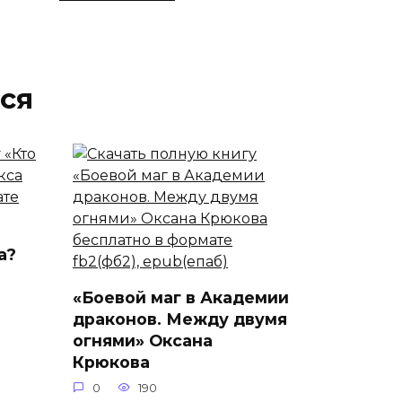
ся
а?
«Боевой маг в Академии
драконов. Между двумя
огнями» Оксана
Крюкова
0
190