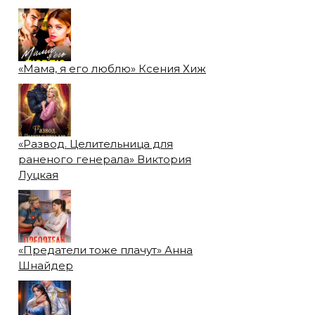
«Мама, я его люблю» Ксения Хиж
«Развод. Целительница для
раненого генерала» Виктория
Луцкая
«Предатели тоже плачут» Анна
Шнайдер