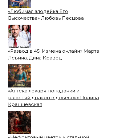
«Любимая злодейка Его
Высочества» Любовь Песцова
«Развод в 45. Измена онлайн» Марта
Левина, Дина Кравец
«Аптека лекаря-попаданки и
раненый дракон в довесок» Полина
Краншевская
«Нефритовый цветок и стальной