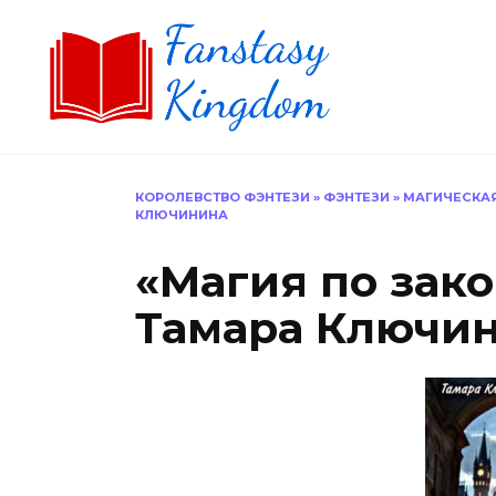
Перейти
к
содержанию
КОРОЛЕВСТВО ФЭНТЕЗИ
»
ФЭНТЕЗИ
»
МАГИЧЕСКА
КЛЮЧИНИНА
«Магия по зак
Тамара Ключи