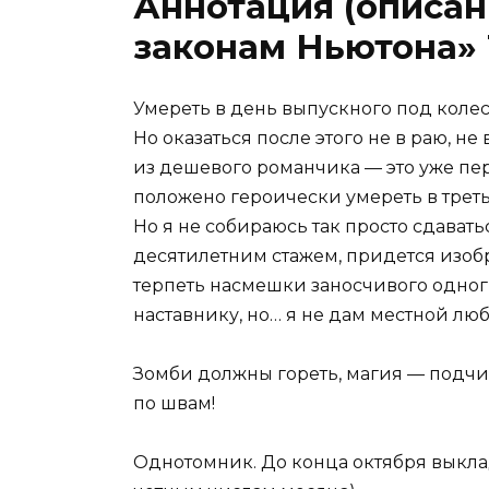
Аннотация (описан
законам Ньютона»
Умереть в день выпускного под колес
Но оказаться после этого не в раю, не
из дешевого романчика — это уже пер
положено героически умереть в треть
Но я не собираюсь так просто сдавать
десятилетним стажем, придется изоб
терпеть насмешки заносчивого одногр
наставнику, но… я не дам местной л
Зомби должны гореть, магия — подчи
по швам!
Однотомник. До конца октября выклад