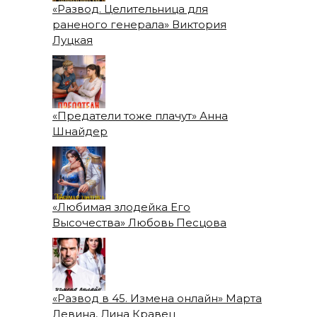
«Развод. Целительница для
раненого генерала» Виктория
Луцкая
«Предатели тоже плачут» Анна
Шнайдер
«Любимая злодейка Его
Высочества» Любовь Песцова
«Развод в 45. Измена онлайн» Марта
Левина, Дина Кравец