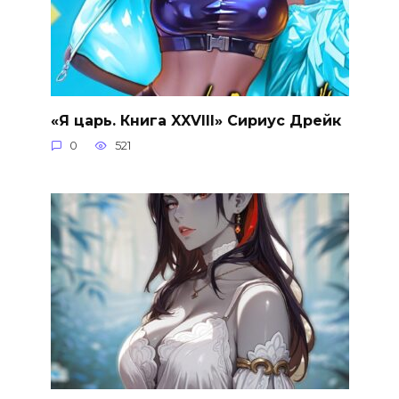
«Я царь. Книга XXVIII» Сириус Дрейк
0
521