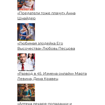
«Предатели тоже плачут» Анна
Шнайдер
«Любимая злодейка Его
Высочества» Любовь Песцова
«Развод в 45. Измена онлайн» Марта
Левина, Дина Кравец
«Аптека лекаря-попаданки и