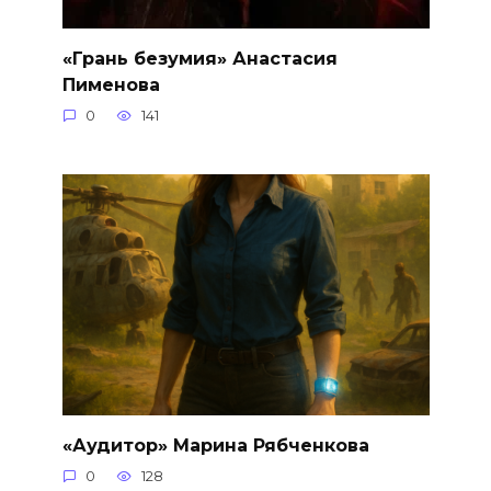
«Грань безумия» Анастасия
Пименова
0
141
«Аудитор» Марина Рябченкова
0
128