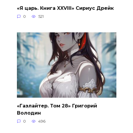
«Я царь. Книга XXVIII» Сириус Дрейк
0
521
«Газлайтер. Том 28» Григорий
Володин
0
496