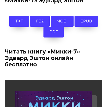
«Микки-7» Эдвард Эштон
TXT
FB2
MOBI
EPUB
PDF
Читать книгу «Микки-7»
Эдвард Эштон онлайн
бесплатно