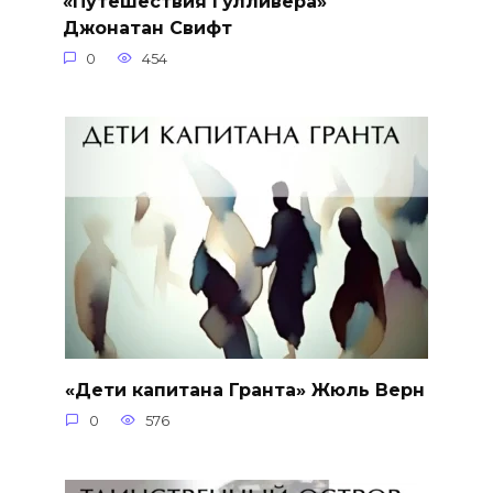
«Путешествия Гулливера»
Джонатан Свифт
0
454
«Дети капитана Гранта» Жюль Верн
0
576