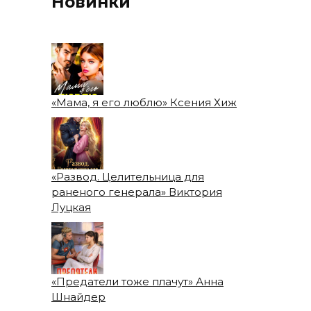
Новинки
«Мама, я его люблю» Ксения Хиж
«Развод. Целительница для
раненого генерала» Виктория
Луцкая
«Предатели тоже плачут» Анна
Шнайдер