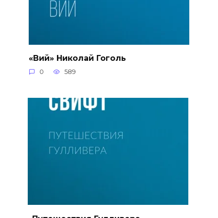
«Вий» Николай Гоголь
0
589