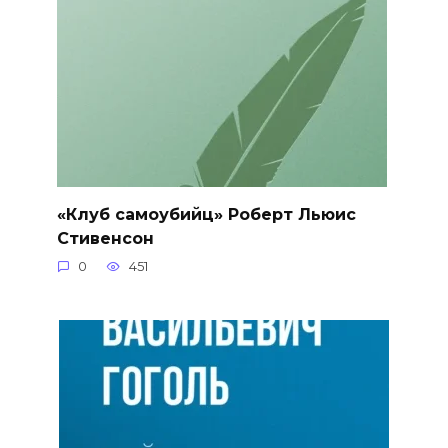
«Клуб самоубийц» Роберт Льюис
Стивенсон
0
451