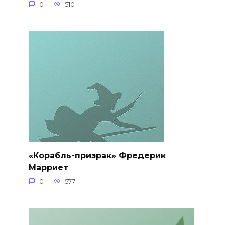
0
510
«Корабль-призрак» Фредерик
Марриет
0
577