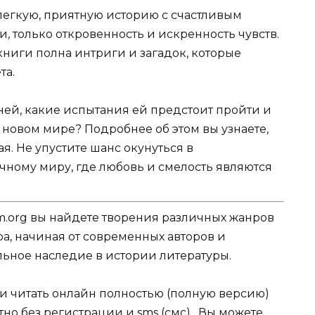
 легкую, приятную историю с счастливым
и, только откровенность и искренность чувств.
книги полна интриги и загадок, которые
та.
ней, какие испытания ей предстоит пройти и
 новом мире? Подробнее об этом вы узнаете,
я. Не упустите шанс окунуться в
чному миру, где любовь и смелость являются
.org вы найдете творения различных жанров
ра, начиная от современных авторов и
ельное наследие в истории литературы.
ли читать онлайн полностью (полную версию)
но без регистрации и sms (смс) . Вы можете