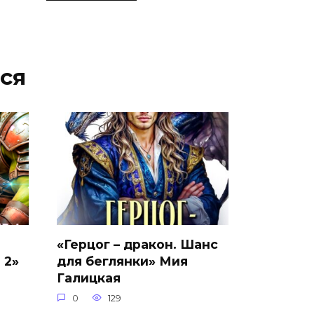
ся
«Герцог – дракон. Шанс
 2»
для беглянки» Мия
Галицкая
0
129