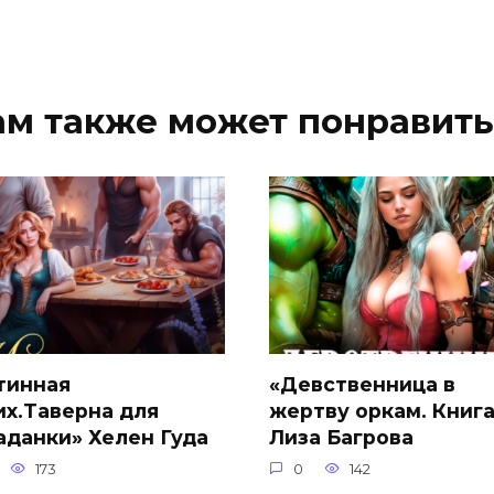
ам также может понравить
тинная
«Девственница в
их.Таверна для
жертву оркам. Книга
аданки» Хелен Гуда
Лиза Багрова
173
0
142