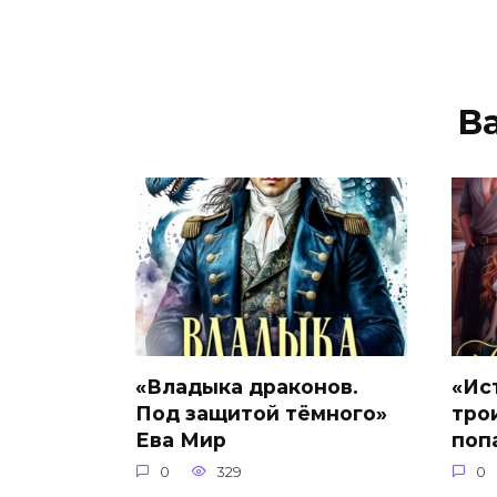
В
«Владыка драконов.
«Ис
Под защитой тёмного»
тро
Ева Мир
поп
0
329
0