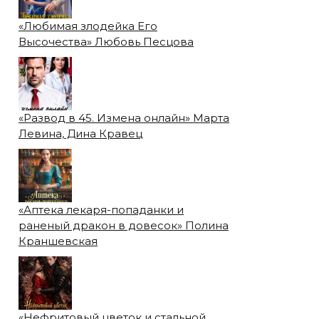
«Любимая злодейка Его
Высочества» Любовь Песцова
«Развод в 45. Измена онлайн» Марта
Левина, Дина Кравец
«Аптека лекаря-попаданки и
раненый дракон в довесок» Полина
Краншевская
«Нефритовый цветок и стальной