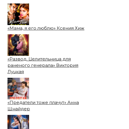
«Мама, я его люблю» Ксения Хиж
«Развод. Целительница для
раненого генерала» Виктория
Луцкая
«Предатели тоже плачут» Анна
Шнайдер