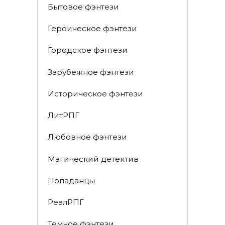
Бытовое фэнтези
Героическое фэнтези
Городское фэнтези
Зарубежное фэнтези
Историческое фэнтези
ЛитРПГ
Любовное фэнтези
Магический детектив
Попаданцы
РеалРПГ
Темное фэнтези