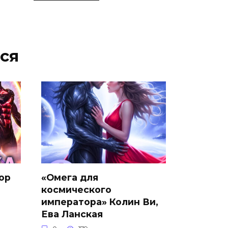
ся
ор
«Омега для
космического
императора» Колин Ви,
Ева Ланская