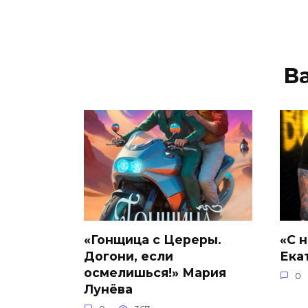
В
«Гонщица с Цереры.
«С 
Догони, если
Ека
осмелишься!» Мария
0
Лунёва