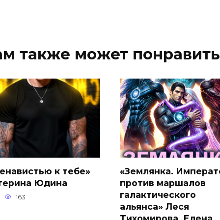
ам также может понравить
ненавистью к тебе»
«Землянка. Императ
терина Юдина
против маршалов
галактического
163
альянса» Леся
Тихомирова, Елена