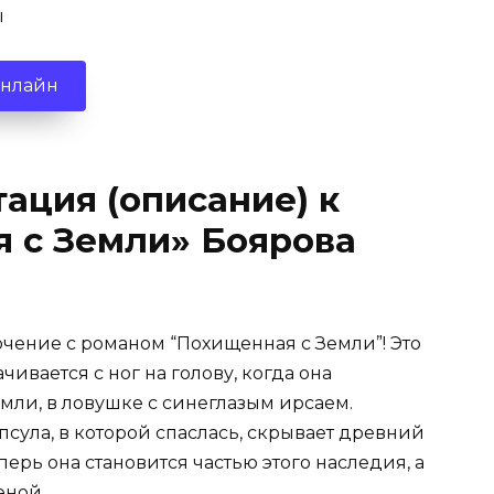
ы
онлайн
ация (описание) к
 с Земли» Боярова
чение с романом “Похищенная с Земли”! Это
ивается с ног на голову, когда она
емли, в ловушке с синеглазым ирсаем.
псула, в которой спаслась, скрывает древний
ерь она становится частью этого наследия, а
еной.