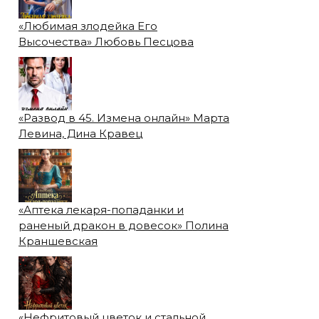
«Любимая злодейка Его
Высочества» Любовь Песцова
«Развод в 45. Измена онлайн» Марта
Левина, Дина Кравец
«Аптека лекаря-попаданки и
раненый дракон в довесок» Полина
Краншевская
«Нефритовый цветок и стальной