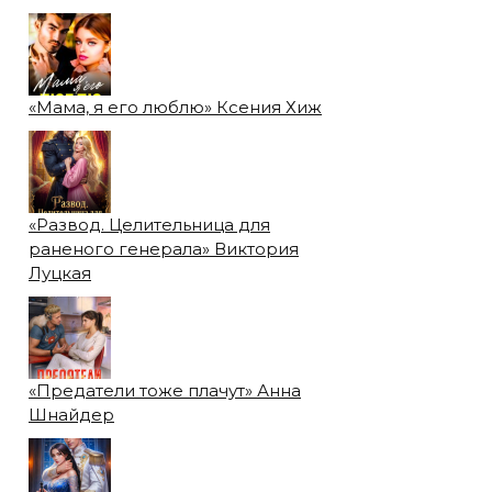
«Мама, я его люблю» Ксения Хиж
«Развод. Целительница для
раненого генерала» Виктория
Луцкая
«Предатели тоже плачут» Анна
Шнайдер