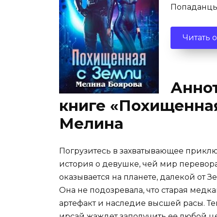
Попаданц
Читать 
Аннот
книге «Похищенная
Мелина
Погрузитесь в захватывающее приклю
история о девушке, чей мир переворач
оказывается на планете, далекой от З
Она не подозревала, что старая медка
артефакт и наследие высшей расы. Теп
ирсай жаждет заполучить ее любой ц