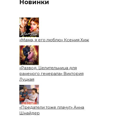
Новинки
«Мама, я его люблю» Ксения Хиж
«Развод. Целительница для
раненого генерала» Виктория
Луцкая
«Предатели тоже плачут» Анна
Шнайдер