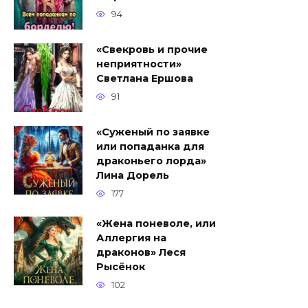
94
«Свекровь и прочие
неприятности»
Светлана Ершова
91
«Суженый по заявке
или попаданка для
драконьего лорда»
Лина Дорель
177
«Жена поневоле, или
Аллергия на
драконов» Леся
Рысёнок
102