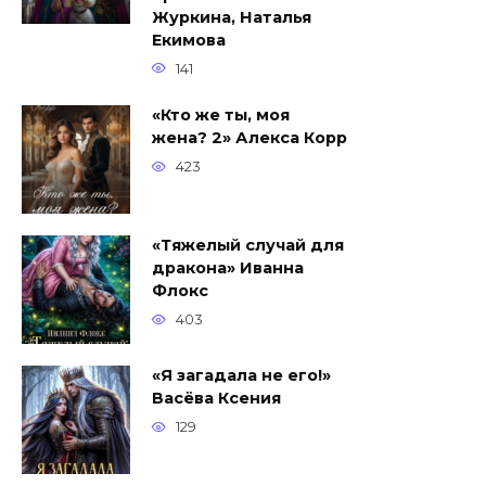
Журкина, Наталья
Екимова
141
«Кто же ты, моя
жена? 2» Алекса Корр
423
«Тяжелый случай для
дракона» Иванна
Флокс
403
«Я загадала не его!»
Васёва Ксения
129