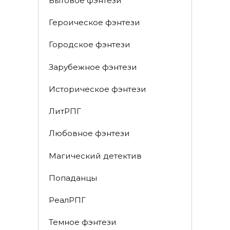
Бытовое фэнтези
Героическое фэнтези
Городское фэнтези
Зарубежное фэнтези
Историческое фэнтези
ЛитРПГ
Любовное фэнтези
Магический детектив
Попаданцы
РеалРПГ
Темное фэнтези