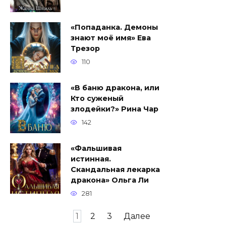
«Попаданка. Демоны
знают моё имя» Ева
Трезор
110
«В баню дракона, или
Кто суженый
злодейки?» Рина Чар
142
«Фальшивая
истинная.
Скандальная лекарка
дракона» Ольга Ли
281
Навигация
1
2
3
Далее