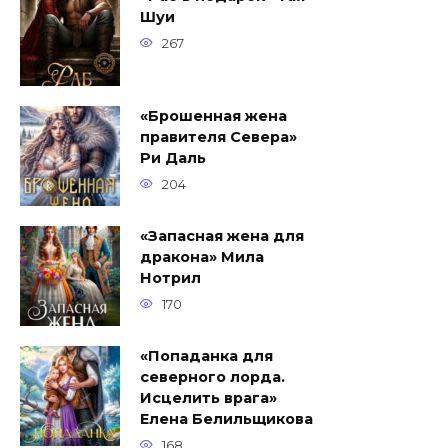
Шуи
267
«Брошенная жена
правителя Севера»
Ри Даль
204
«Запасная жена для
дракона» Мила
Нотрил
170
«Попаданка для
северного лорда.
Исцелить врага»
Елена Белильщикова
168