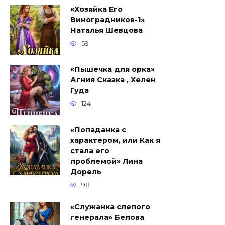
«Хозяйка Его
Виноградников-1»
Наталья Шевцова
59
«Пышечка для орка»
Агния Сказка , Хелен
Гуда
124
«Попаданка с
характером, или Как я
стала его
проблемой» Лина
Дорель
98
«Служанка слепого
генерала» Белова