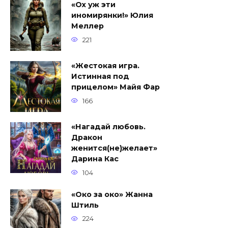
«Ох уж эти
иномирянки!» Юлия
Меллер
221
«Жестокая игра.
Истинная под
прицелом» Майя Фар
166
«Нагадай любовь.
Дракон
женится(не)желает»
Дарина Кас
104
«Око за око» Жанна
Штиль
224