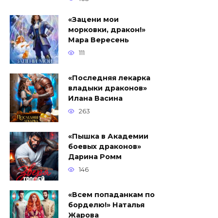
«Зацени мои
морковки, дракон!»
Мара Вересень
111
«Последняя лекарка
владыки драконов»
Илана Васина
263
«Пышка в Академии
боевых драконов»
Дарина Ромм
146
«Всем попаданкам по
борделю!» Наталья
Жарова