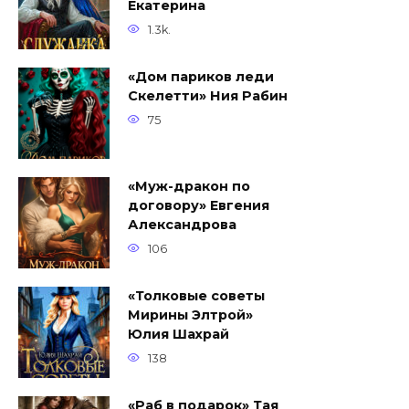
Екатерина
1.3k.
«Дом париков леди
Скелетти» Ния Рабин
75
«Муж-дракон по
договору» Евгения
Александрова
106
«Толковые советы
Мирины Элтрой»
Юлия Шахрай
138
«Раб в подарок» Тая