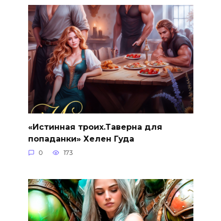
«Истинная троих.Таверна для
попаданки» Хелен Гуда
0
173