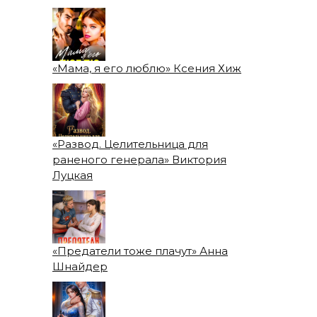
«Мама, я его люблю» Ксения Хиж
«Развод. Целительница для
раненого генерала» Виктория
Луцкая
«Предатели тоже плачут» Анна
Шнайдер