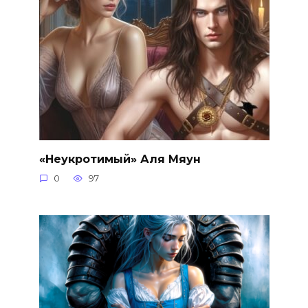
«Неукротимый» Аля Мяун
0
97