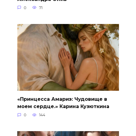
0
71
«Принцесса Амариэ: Чудовище в
моем сердце.» Карина Кузюткина
0
144