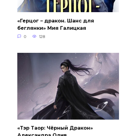
«Герцог – дракон. Шанс для
беглянки» Мия Галицкая
0
128
«Тэр Таор: Чёрный Дракон»
Александра Олив