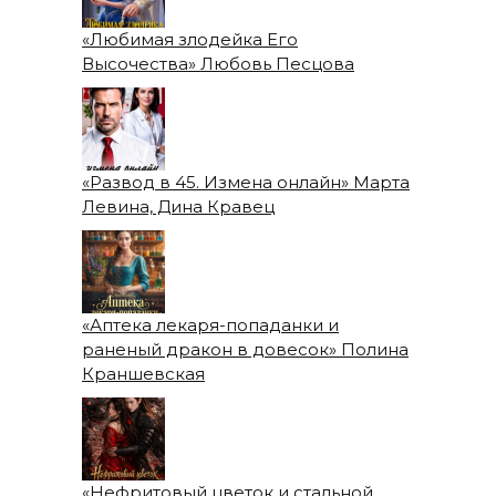
«Любимая злодейка Его
Высочества» Любовь Песцова
«Развод в 45. Измена онлайн» Марта
Левина, Дина Кравец
«Аптека лекаря-попаданки и
раненый дракон в довесок» Полина
Краншевская
«Нефритовый цветок и стальной