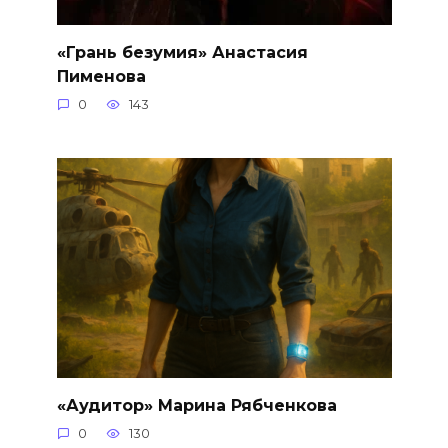
«Грань безумия» Анастасия
Пименова
0
143
«Аудитор» Марина Рябченкова
0
130