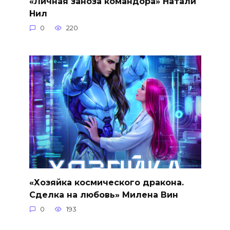
«Личная заноза командора» Натали
Нил
0
220
«Хозяйка космического дракона.
Сделка на любовь» Милена Вин
0
193