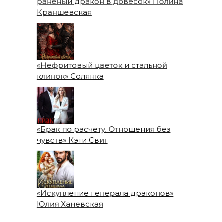
раненый дракон в довесок» Полина
Краншевская
«Нефритовый цветок и стальной
клинок» Солянка
«Брак по расчету. Отношения без
чувств» Кэти Свит
«Искупление генерала драконов»
Юлия Ханевская