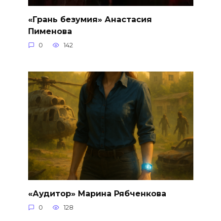
«Грань безумия» Анастасия
Пименова
0
142
«Аудитор» Марина Рябченкова
0
128