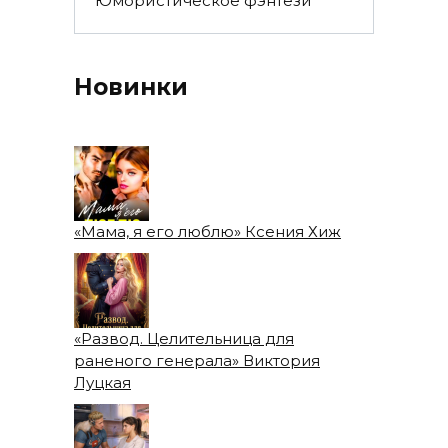
Юмористическое фэнтези
Новинки
«Мама, я его люблю» Ксения Хиж
«Развод. Целительница для
раненого генерала» Виктория
Луцкая