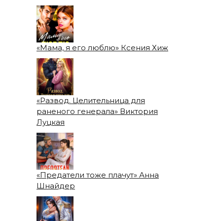
«Мама, я его люблю» Ксения Хиж
«Развод. Целительница для
раненого генерала» Виктория
Луцкая
«Предатели тоже плачут» Анна
Шнайдер