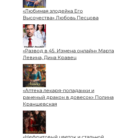
«Любимая злодейка Его
Высочества» Любовь Песцова
«Развод в 45. Измена онлайн» Марта
Левина, Дина Кравец
«Аптека лекаря-попаданки и
раненый дракон в довесок» Полина
Краншевская
«Нефритовый цветок и стальной