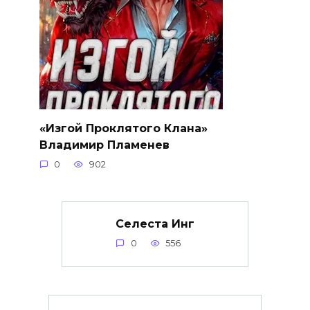
«Изгой Проклятого Клана»
Владимир Пламенев
0
902
Селеста Инг
0
556