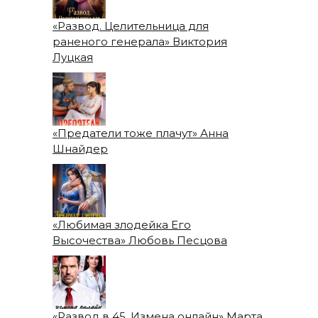
«Развод. Целительница для
раненого генерала» Виктория
Луцкая
«Предатели тоже плачут» Анна
Шнайдер
«Любимая злодейка Его
Высочества» Любовь Песцова
«Развод в 45. Измена онлайн» Марта