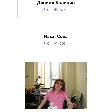
Даниил Калинин
0
677
Надя Сова
0
556