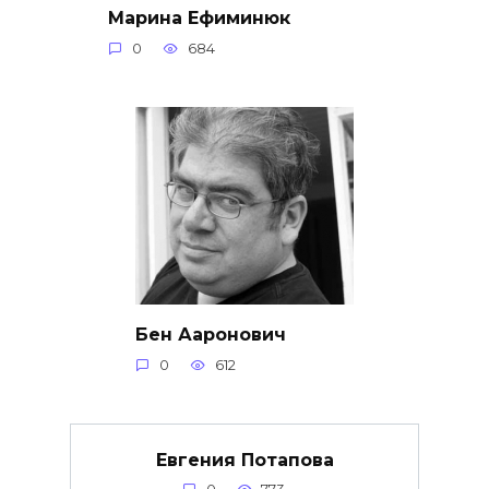
Марина Ефиминюк
0
684
Бен Ааронович
0
612
Евгения Потапова