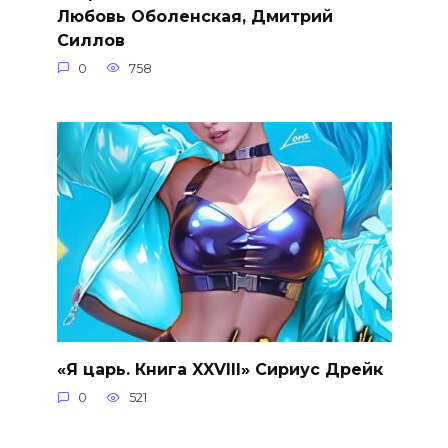
Любовь Оболенская, Дмитрий
Силлов
0
758
«Я царь. Книга XXVIII» Сириус Дрейк
0
521