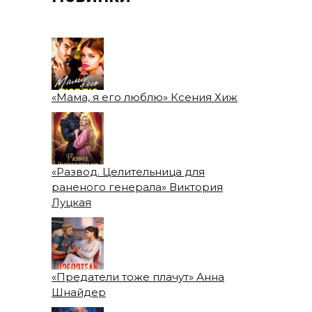
«Мама, я его люблю» Ксения Хиж
«Развод. Целительница для
раненого генерала» Виктория
Луцкая
«Предатели тоже плачут» Анна
Шнайдер