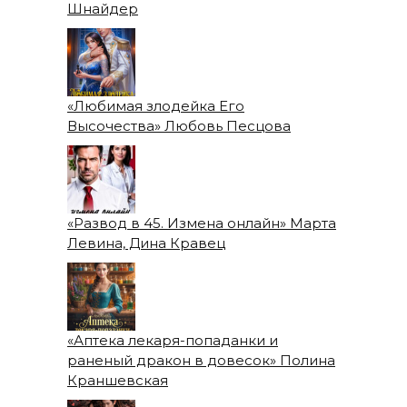
Шнайдер
«Любимая злодейка Его
Высочества» Любовь Песцова
«Развод в 45. Измена онлайн» Марта
Левина, Дина Кравец
«Аптека лекаря-попаданки и
раненый дракон в довесок» Полина
Краншевская