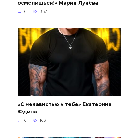
осмелишься!» Мария Лунёва
0
367
«С ненавистью к тебе» Екатерина
Юдина
0
163