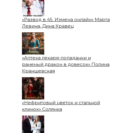
«Развод в 45. Измена онлайн» Марта
Левина, Дина Кравец
«Аптека лекаря-попаданки и
раненый дракон в довесок» Полина
Краншевская
«Нефритовый цветок и стальной
клинок» Солянка