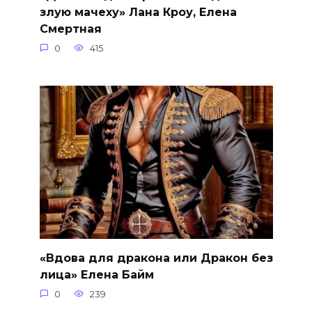
злую мачеху» Лана Кроу, Елена
Смертная
0
415
«Вдова для дракона или Дракон без
лица» Елена Байм
0
239