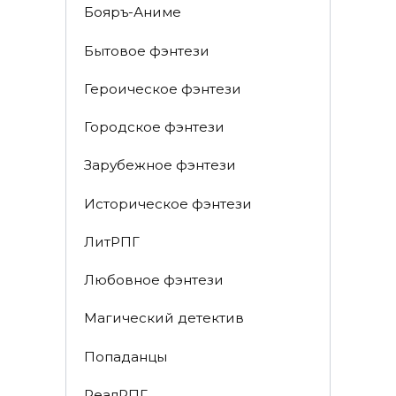
Бояръ-Аниме
Бытовое фэнтези
Героическое фэнтези
Городское фэнтези
Зарубежное фэнтези
Историческое фэнтези
ЛитРПГ
Любовное фэнтези
Магический детектив
Попаданцы
РеалРПГ