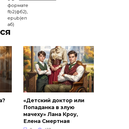
ся
а?
«Детский доктор или
Попаданка в злую
мачеху» Лана Кроу,
Елена Смертная