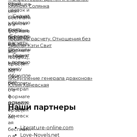
клинок» Солянка
«Брак по расчету. Отношения без
чувств» Кэти Свит
«Искупление генерала драконов»
Юлия Ханевская
Наши партнеры
Literature-online.com
Love-Novels.net