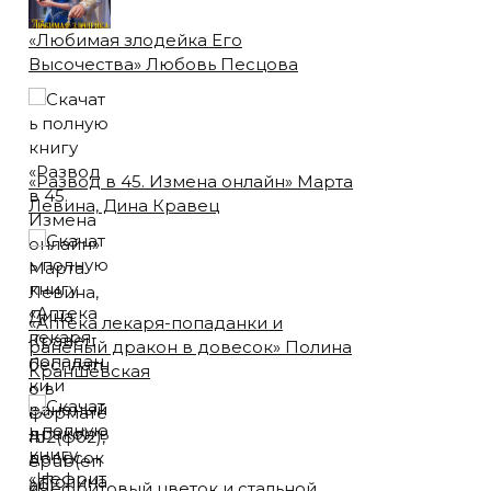
«Любимая злодейка Его
Высочества» Любовь Песцова
«Развод в 45. Измена онлайн» Марта
Левина, Дина Кравец
«Аптека лекаря-попаданки и
раненый дракон в довесок» Полина
Краншевская
«Нефритовый цветок и стальной