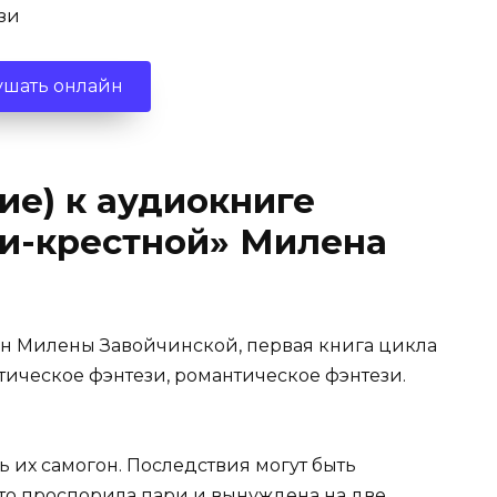
зи
ушать онлайн
ие) к аудиокниге
и-крестной» Милена
ан Милены Завойчинской, первая книга цикла
ическое фэнтези, романтическое фэнтези.
ь их самогон. Последствия могут быть
-то проспорила пари и вынуждена на две