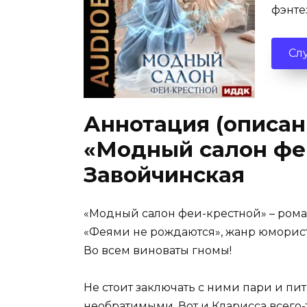
фэнте
Сл
Аннотация (описан
«Модный салон фе
Завойчинская
«Модный салон феи-крестной» – ром
«Феями не рождаются», жанр юморист
Во всем виноваты гномы!
Не стоит заключать с ними пари и пит
необратимыми. Вот и Кларисса всего