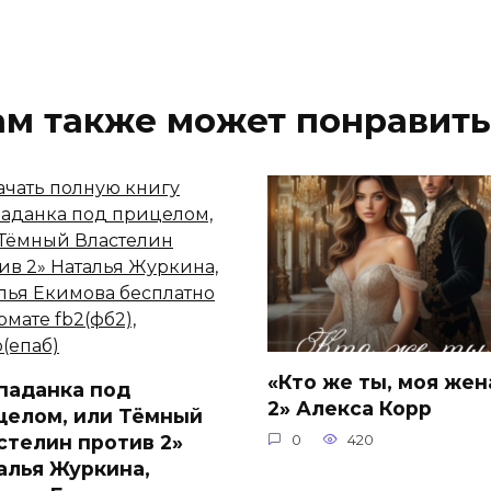
ам также может понравить
«Кто же ты, моя жен
паданка под
2» Алекса Корр
целом, или Тёмный
стелин против 2»
0
420
алья Журкина,