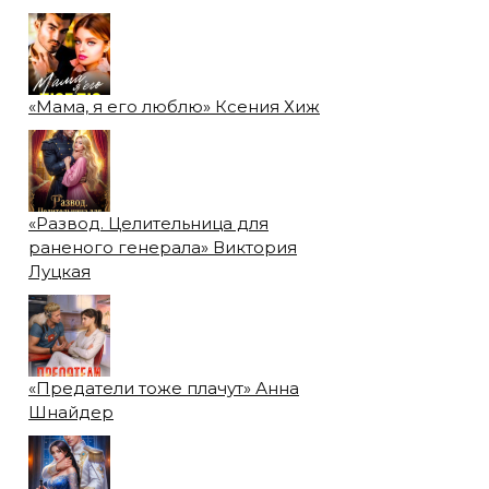
«Мама, я его люблю» Ксения Хиж
«Развод. Целительница для
раненого генерала» Виктория
Луцкая
«Предатели тоже плачут» Анна
Шнайдер