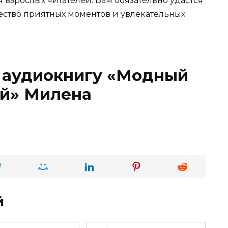
взрослых читателей. Вам обязательно удастся
жество приятных моментов и увлекательных
о аудиокнигу «Модный
ой» Милена
й
Сайт