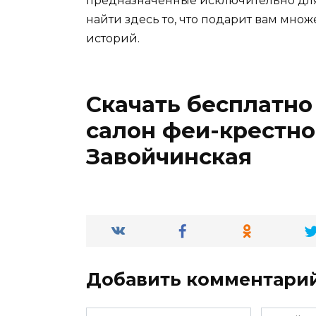
предназначенные исключительно для 
найти здесь то, что подарит вам мно
историй.
Скачать бесплатн
салон феи-крестн
Завойчинская
Добавить комментари
Имя
Email