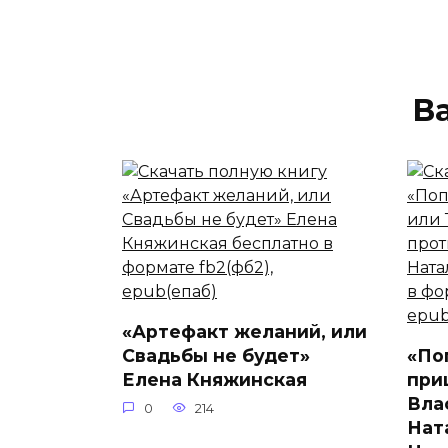
В
«Артефакт желаний, или
Свадьбы не будет»
«По
Елена Княжинская
при
Вла
0
214
Нат