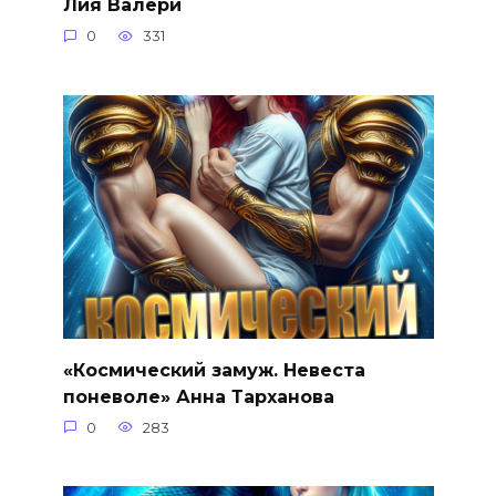
Лия Валери
0
331
«Космический замуж. Невеста
поневоле» Анна Тарханова
0
283