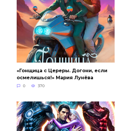
«Гонщица с Цереры. Догони, если
осмелишься!» Мария Лунёва
0
370