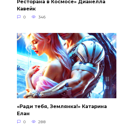
Ресторана в Космосе» Дианелла
Кавейк
0
346
«Ради тебя, Землянка!» Катарина
Елан
0
288