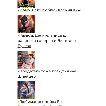
«Мама, я его люблю» Ксения Хиж
«Развод. Целительница для
раненого генерала» Виктория
Луцкая
«Предатели тоже плачут» Анна
Шнайдер
«Любимая злодейка Его