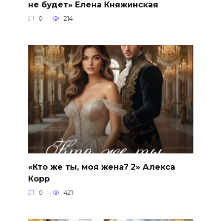
не будет» Елена Княжинская
0
214
«Кто же ты, моя жена? 2» Алекса
Корр
0
421