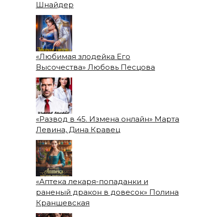
Шнайдер
«Любимая злодейка Его
Высочества» Любовь Песцова
«Развод в 45. Измена онлайн» Марта
Левина, Дина Кравец
«Аптека лекаря-попаданки и
раненый дракон в довесок» Полина
Краншевская