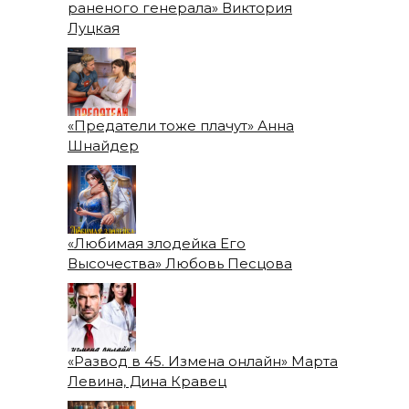
раненого генерала» Виктория
Луцкая
«Предатели тоже плачут» Анна
Шнайдер
«Любимая злодейка Его
Высочества» Любовь Песцова
«Развод в 45. Измена онлайн» Марта
Левина, Дина Кравец