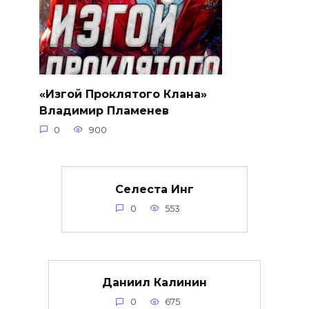
«Изгой Проклятого Клана»
Владимир Пламенев
0
900
Селеста Инг
0
553
Даниил Калинин
0
675