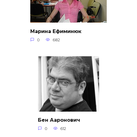
Марина Ефиминюк
0
682
Бен Ааронович
0
612