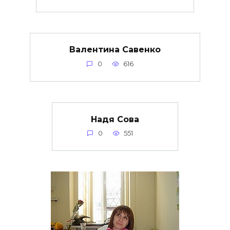
Валентина Савенко
0
616
Надя Сова
0
551