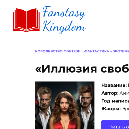
Перейти
к
содержанию
КОРОЛЕВСТВО ФЭНТЕЗИ
»
ФАНТАСТИКА
»
ЭРОТИЧ
«Иллюзия сво
Название:
Автор:
Ани
Год напис
Жанры:
Эро
Читать 