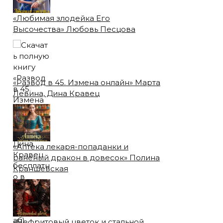
«Любимая злодейка Его
Высочества» Любовь Песцова
«Развод в 45. Измена онлайн» Марта
Левина, Дина Кравец
«Аптека лекаря-попаданки и
раненый дракон в довесок» Полина
Краншевская
«Нефритовый цветок и стальной