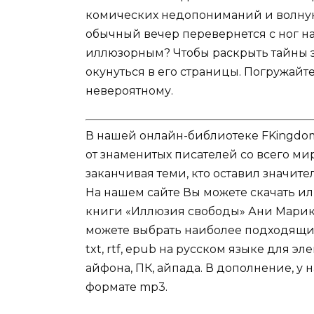
комических недопониманий и волную
обычный вечер перевернется с ног на
иллюзорным? Чтобы раскрыть тайны э
окунуться в его страницы. Погружайте
невероятному.
В нашей онлайн-библиотеке FKingdom
от знаменитых писателей со всего ми
заканчивая теми, кто оставил значит
На нашем сайте Вы можете скачать и
книги «Иллюзия свободы» Ани Марика 
можете выбрать наиболее подходящий 
txt, rtf, epub на русском языке для 
айфона, ПК, айпада. В дополнение, у 
формате mp3.