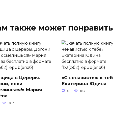
ам также может понравить
нщица с Цереры.
«С ненавистью к теб
они, если
Екатерина Юдина
елишься!» Мария
0
163
ёва
367