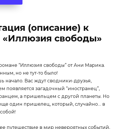
ация (описание) к
е «Иллюзия свободы»
 романе “Иллюзия свободы” от Ани Марика.
ым, но не тут-то было!
шь начало. Вас ждут сводники-друзья,
тем появляется загадочный “иностранец”,
ранцем, а пришельцем с другой планеты. Но
т еще один пришелец, который, случайно… в
 собой!
щее путешествие в мир невероятных событий,