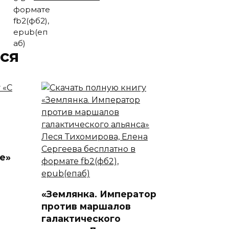
ся
е»
«Землянка. Император
против маршалов
галактического