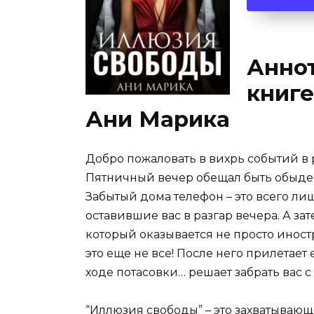
Аннот
книг
Ани Марика
Добро пожаловать в вихрь событий в
Пятничный вечер обещал быть обыденн
Забытый дома телефон – это всего ли
оставившие вас в разгар вечера. А за
который оказывается не просто иност
это еще не все! После него прилетае
ходе потасовки… решает забрать вас с
“Иллюзия свободы” – это захватываю