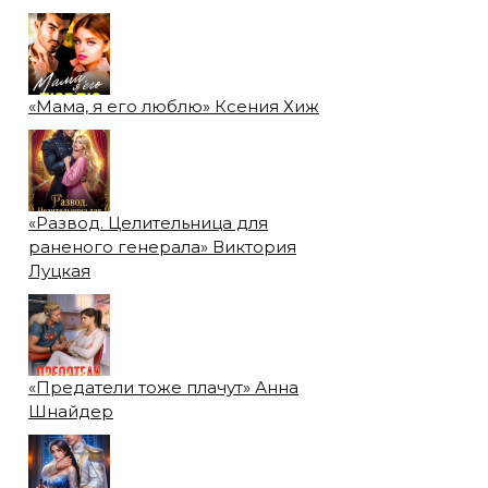
«Мама, я его люблю» Ксения Хиж
«Развод. Целительница для
раненого генерала» Виктория
Луцкая
«Предатели тоже плачут» Анна
Шнайдер