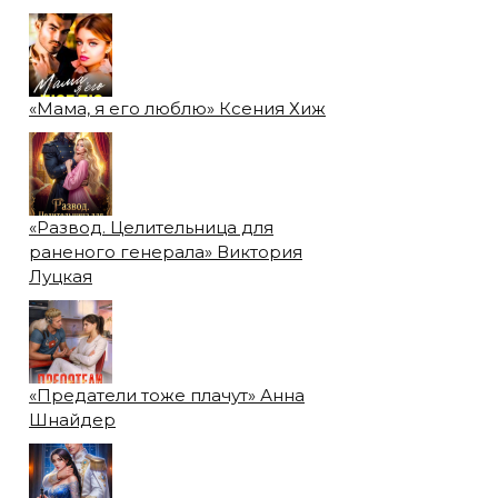
«Мама, я его люблю» Ксения Хиж
«Развод. Целительница для
раненого генерала» Виктория
Луцкая
«Предатели тоже плачут» Анна
Шнайдер