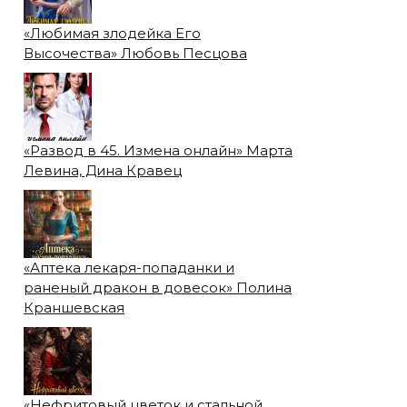
«Любимая злодейка Его
Высочества» Любовь Песцова
«Развод в 45. Измена онлайн» Марта
Левина, Дина Кравец
«Аптека лекаря-попаданки и
раненый дракон в довесок» Полина
Краншевская
«Нефритовый цветок и стальной