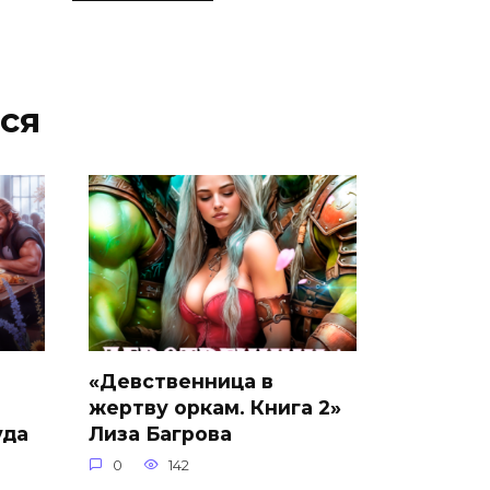
ся
«Девственница в
жертву оркам. Книга 2»
уда
Лиза Багрова
0
142