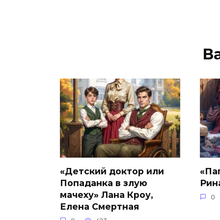
В
«Детский доктор или
«Па
Попаданка в злую
Рин
мачеху» Лана Кроу,
0
Елена Смертная