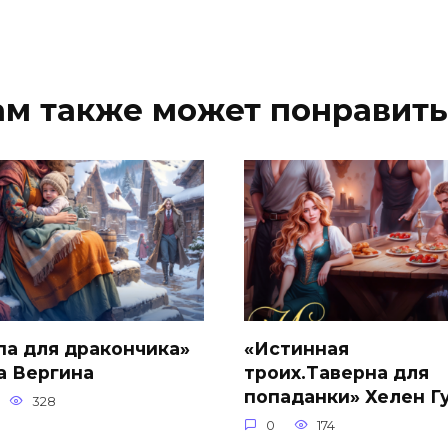
ам также может понравить
па для дракончика»
«Истинная
а Вергина
троих.Таверна для
попаданки» Хелен Г
328
0
174