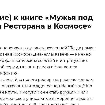
ие) к книге «Мужья под
а Ресторана в Космосе»
 невероятных уголках вселенной? Тогда роман
орана в Космосе» Дианеллы Кавейк — именно
 мир фантастических событий и интригующих
ной серии, где литература и фантастика
имфонию.
, а хозяйка целого ресторана, расположенного
 она хранит, и что ждет её под Новый год? Кто
её пути, и могут ли они стать друзьями или
их имеет свои уникальные намерения и роли в
этой удивительной героиней и кого она