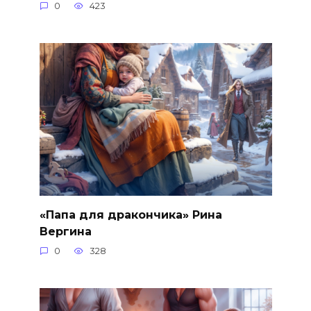
0
423
«Папа для дракончика» Рина
Вергина
0
328