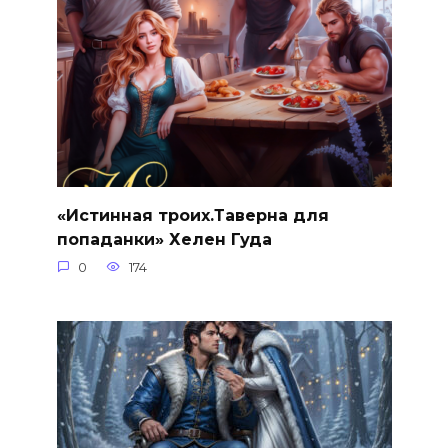
«Истинная троих.Таверна для
попаданки» Хелен Гуда
0
174