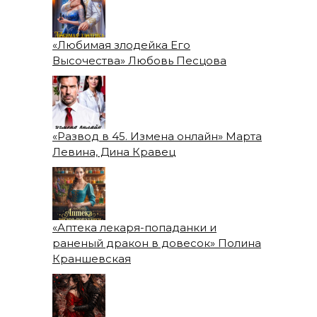
«Любимая злодейка Его
Высочества» Любовь Песцова
«Развод в 45. Измена онлайн» Марта
Левина, Дина Кравец
«Аптека лекаря-попаданки и
раненый дракон в довесок» Полина
Краншевская