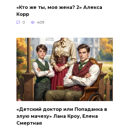
«Кто же ты, моя жена? 2» Алекса
Корр
0
409
«Детский доктор или Попаданка в
злую мачеху» Лана Кроу, Елена
Смертная