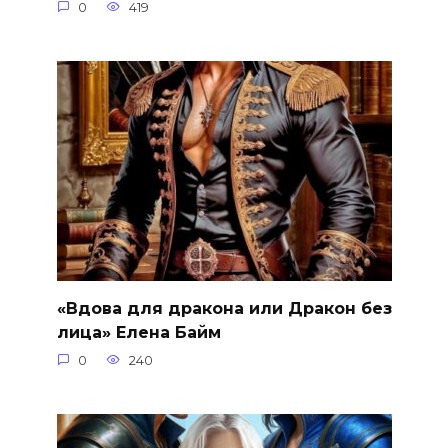
0
419
«Вдова для дракона или Дракон без
лица» Елена Байм
0
240