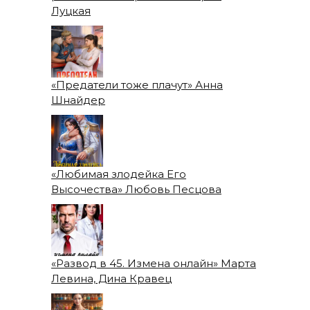
Луцкая
«Предатели тоже плачут» Анна
Шнайдер
«Любимая злодейка Его
Высочества» Любовь Песцова
«Развод в 45. Измена онлайн» Марта
Левина, Дина Кравец