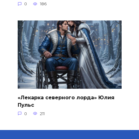
0
186
«Лекарка северного лорда» Юлия
Пульс
0
211