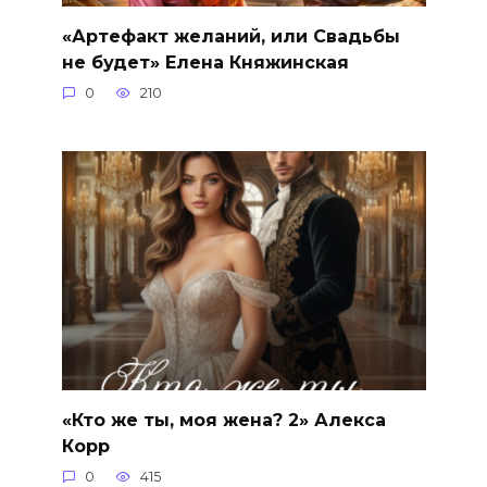
«Артефакт желаний, или Свадьбы
не будет» Елена Княжинская
0
210
«Кто же ты, моя жена? 2» Алекса
Корр
0
415