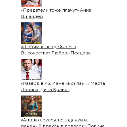
«Предатели тоже плачут» Анна
Шнайдер
«Любимая злодейка Его
Высочества» Любовь Песцова
«Развод в 45. Измена онлайн» Марта
Левина, Дина Кравец
«Аптека лекаря-попаданки и
раненый дракон в довесок» Полина