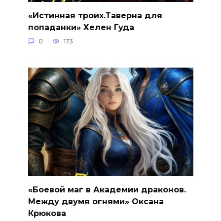
«Истинная троих.Таверна для
попаданки» Хелен Гуда
0
173
«Боевой маг в Академии драконов.
Между двумя огнями» Оксана
Крюкова