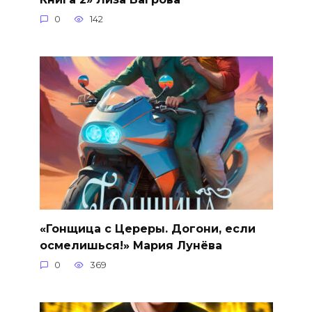
0
142
«Гонщица с Цереры. Догони, если
осмелишься!» Мария Лунёва
0
369