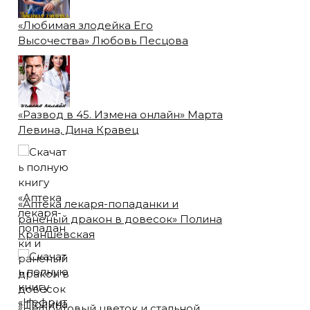
«Любимая злодейка Его
Высочества» Любовь Песцова
«Развод в 45. Измена онлайн» Марта
Левина, Дина Кравец
«Аптека лекаря-попаданки и
раненый дракон в довесок» Полина
Краншевская
«Нефритовый цветок и стальной