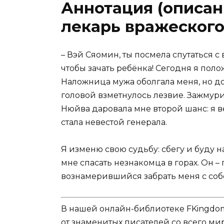
Аннотация (описан
лекарь вражеского
– Вэй Сяомин, ты посмела спутаться 
чтобы зачать ребёнка! Сегодня я поло
Наложница мужа оболгала меня, но док
головой взметнулось лезвие. Зажмури
Нюйва даровала мне второй шанс: я ве
стала невестой генерала.
Я изменю свою судьбу: сбегу и буду 
мне спасать незнакомца в горах. Он –
вознамерившийся забрать меня с соб
В нашей онлайн-библиотеке FKingdom
от знаменитых писателей со всего ми