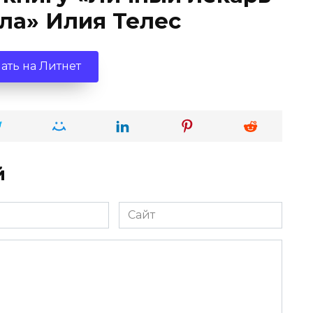
ла» Илия Телес
ать на Литнет
й
Сайт