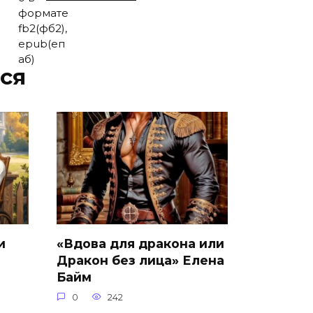
ся
и
«Вдова для дракона или
Дракон без лица» Елена
Байм
0
242