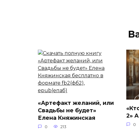
В
«Артефакт желаний, или
«Кт
Свадьбы не будет»
2» 
Елена Княжинская
0
0
213