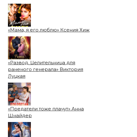
«Мама, я его люблю» Ксения Хиж
«Развод. Целительница для
раненого генерала» Виктория
Луцкая
«Предатели тоже плачут» Анна
Шнайдер