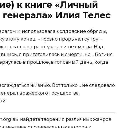
ие) к книге «Личный
 генерала» Илия Телес
с врагом и использовала колдовские обряды,
жу этому конец! – грозно прорычал супруг.
азать свою правоту я так и не смогла. Над
вшись, я приготовилась к смерти, но… Богиня
рнулась в прошлое, в тот самый день, когда
наслаждаться жизнью. Вот только… не следовало
 генерал вражеского государства,
ой.
.org вы найдете творения различных жанров
ра, начиная от современных авторов и