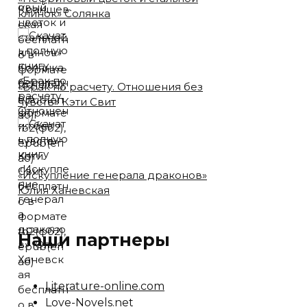
клинок» Солянка
«Брак по расчету. Отношения без
чувств» Кэти Свит
«Искупление генерала драконов»
Юлия Ханевская
Наши партнеры
Literature-online.com
Love-Novels.net